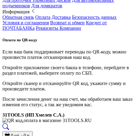
Для проточки тормозных дисков
Для автомобильных
подъемников
Для домкратов
Информация
Обратная связь
Оплата
Доставка
Безопасность данных
Условия и соглашения
Возврат и обмен
Кредит от
ПОЧТАБАНКа
Реквизиты Компании
Оплата по QR-коду
Если ваш банк поддерживает переводы по QR-коду, можно
произвести платеж отсканировав наш код.
Откройте приложение своего бакна в телефоне, перейдите в
раздел платежей, выберите оплату по СБП.
Откройте сканер и отсканируйте QR код, укажите сумму и
произведите платеж.
После зачисления денег на наш счет, мы обработаем ваш заказ
изменив его статус, а так же уведомим вас.
31TOOLS (ИП Хмелев С.А.)
0 шт. - 0 р.