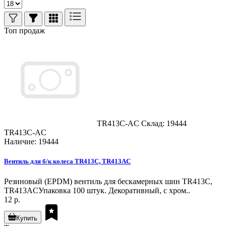
Топ продаж
TR413C-AC
Склад: 19444
TR413C-AC
Наличие: 19444
Вентиль для б/к колеса TR413C, TR413AC
Резиновый (EPDM) вентиль для бескамерных шин TR413C,
TR413ACУпаковка 100 штук. Декоративный, с хром..
12 р.
Купить