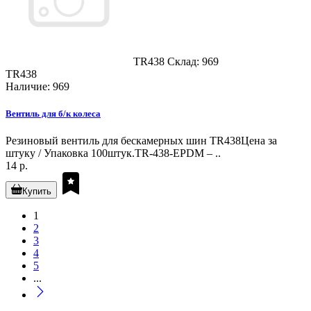
TR438
Склад: 969
TR438
Наличие: 969
Вентиль для б/к колеса
Резиновый вентиль для бескамерных шин TR438Цена за
штуку / Упаковка 100штук.TR-438-EPDM – ..
14 р.
Купить
1
2
3
4
5
...