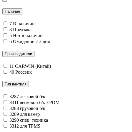
Наличие
7
В наличии
8
Предзаказ
5
Нет в наличии
6
Ожидание 2-3 дня
Производители
11
CARWIN (Китай)
40
Россвик
Тип вентиля
3287
легковой б/к
3311
легковой б/к EPDM
3288
грузовой б/к
3289
для камер
3290
спец. техника
3312
для TPMS