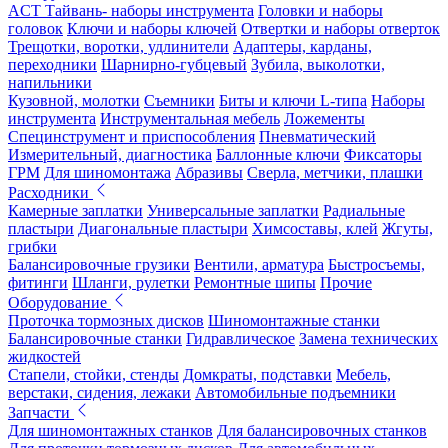
ACT Тайвань- наборы инструмента
Головки и наборы
головок
Ключи и наборы ключей
Отвертки и наборы отверток
Трещотки, воротки, удлинители
Адаптеры, карданы,
переходники
Шарнирно-губцевый
Зубила, выколотки,
напильники
Кузовной, молотки
Съемники
Биты и ключи L-типа
Наборы
инструмента
Инструментальная мебель
Ложементы
Специнструмент и приспособления
Пневматический
Измерительный, диагностика
Баллонные ключи
Фиксаторы
ГРМ
Для шиномонтажа
Абразивы
Сверла, метчики, плашки
Расходники
Камерные заплатки
Универсальные заплатки
Радиальные
пластыри
Диагональные пластыри
Химсоставы, клей
Жгуты,
грибки
Балансировочные грузики
Вентили, арматура
Быстросъемы,
фитинги
Шланги, рулетки
Ремонтные шипы
Прочие
Оборудование
Проточка тормозных дисков
Шиномонтажные станки
Балансировочные станки
Гидравлическое
Замена технических
жидкостей
Стапели, стойки, стенды
Домкраты, подставки
Мебель,
верстаки, сидения, лежаки
Автомобильные подъемники
Запчасти
Для шиномонтажных станков
Для балансировочных станков