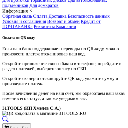
Для проточки тормозных дисков
Для автомобильных
подъемников
Для домкратов
Информация
Обратная связь
Оплата
Доставка
Безопасность данных
Условия и соглашения
Возврат и обмен
Кредит от
ПОЧТАБАНКа
Реквизиты Компании
Оплата по QR-коду
Если ваш банк поддерживает переводы по QR-коду, можно
произвести платеж отсканировав наш код.
Откройте приложение своего бакна в телефоне, перейдите в
раздел платежей, выберите оплату по СБП.
Откройте сканер и отсканируйте QR код, укажите сумму и
произведите платеж.
После зачисления денег на наш счет, мы обработаем ваш заказ
изменив его статус, а так же уведомим вас.
31TOOLS (ИП Хмелев С.А.)
0 шт. - 0 р.