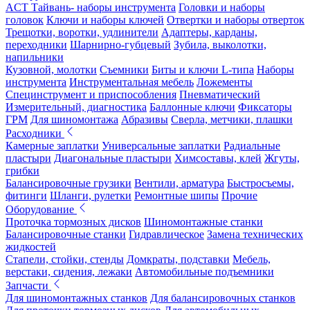
ACT Тайвань- наборы инструмента
Головки и наборы
головок
Ключи и наборы ключей
Отвертки и наборы отверток
Трещотки, воротки, удлинители
Адаптеры, карданы,
переходники
Шарнирно-губцевый
Зубила, выколотки,
напильники
Кузовной, молотки
Съемники
Биты и ключи L-типа
Наборы
инструмента
Инструментальная мебель
Ложементы
Специнструмент и приспособления
Пневматический
Измерительный, диагностика
Баллонные ключи
Фиксаторы
ГРМ
Для шиномонтажа
Абразивы
Сверла, метчики, плашки
Расходники
Камерные заплатки
Универсальные заплатки
Радиальные
пластыри
Диагональные пластыри
Химсоставы, клей
Жгуты,
грибки
Балансировочные грузики
Вентили, арматура
Быстросъемы,
фитинги
Шланги, рулетки
Ремонтные шипы
Прочие
Оборудование
Проточка тормозных дисков
Шиномонтажные станки
Балансировочные станки
Гидравлическое
Замена технических
жидкостей
Стапели, стойки, стенды
Домкраты, подставки
Мебель,
верстаки, сидения, лежаки
Автомобильные подъемники
Запчасти
Для шиномонтажных станков
Для балансировочных станков