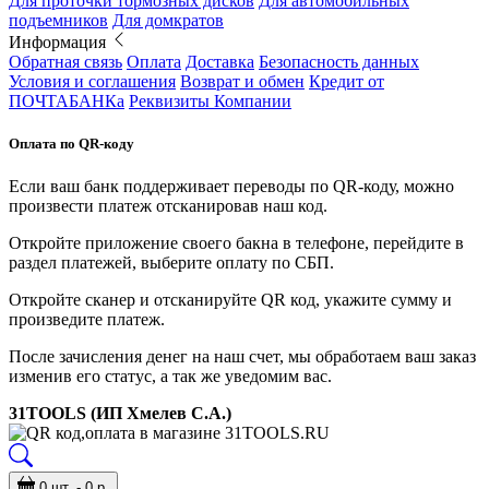
Для проточки тормозных дисков
Для автомобильных
подъемников
Для домкратов
Информация
Обратная связь
Оплата
Доставка
Безопасность данных
Условия и соглашения
Возврат и обмен
Кредит от
ПОЧТАБАНКа
Реквизиты Компании
Оплата по QR-коду
Если ваш банк поддерживает переводы по QR-коду, можно
произвести платеж отсканировав наш код.
Откройте приложение своего бакна в телефоне, перейдите в
раздел платежей, выберите оплату по СБП.
Откройте сканер и отсканируйте QR код, укажите сумму и
произведите платеж.
После зачисления денег на наш счет, мы обработаем ваш заказ
изменив его статус, а так же уведомим вас.
31TOOLS (ИП Хмелев С.А.)
0 шт. - 0 р.