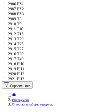
2906
PZ1
2907
PZ2
2908
PZ3
2909
T8
2910
T9
2911
T10
2912
T15
2913
T20
2914
T25
2915
T27
2916
T30
2917
T40
2918
PH0
2919
PH1
2920
PH2
2921
PH3
Сбросить все
Инструмент
Отвертки и наборы отверток