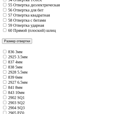
55
Отвертка диэлектрическая
56
Отвертка для бит
57
Отвертка квадратная
58
Отвертка с битами
59
Отвертка ударная
60
Прямой (плоский) шлиц
Размер отвертки
836
3мм
2925
3.5мм
837
4мм
838
5мм
2928
5.5мм
839
6мм
2927
6.5мм
841
8мм
843
10мм
2902
SQ1
2903
SQ2
2904
SQ3
2905
PZ0