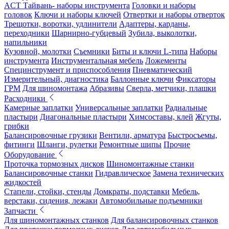
ACT Тайвань- наборы инструмента
Головки и наборы
головок
Ключи и наборы ключей
Отвертки и наборы отверток
Трещотки, воротки, удлинители
Адаптеры, карданы,
переходники
Шарнирно-губцевый
Зубила, выколотки,
напильники
Кузовной, молотки
Съемники
Биты и ключи L-типа
Наборы
инструмента
Инструментальная мебель
Ложементы
Специнструмент и приспособления
Пневматический
Измерительный, диагностика
Баллонные ключи
Фиксаторы
ГРМ
Для шиномонтажа
Абразивы
Сверла, метчики, плашки
Расходники
Камерные заплатки
Универсальные заплатки
Радиальные
пластыри
Диагональные пластыри
Химсоставы, клей
Жгуты,
грибки
Балансировочные грузики
Вентили, арматура
Быстросъемы,
фитинги
Шланги, рулетки
Ремонтные шипы
Прочие
Оборудование
Проточка тормозных дисков
Шиномонтажные станки
Балансировочные станки
Гидравлическое
Замена технических
жидкостей
Стапели, стойки, стенды
Домкраты, подставки
Мебель,
верстаки, сидения, лежаки
Автомобильные подъемники
Запчасти
Для шиномонтажных станков
Для балансировочных станков