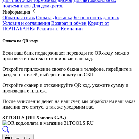
Для проточки тормозных дисков
Для автомобильных
подъемников
Для домкратов
Информация
Обратная связь
Оплата
Доставка
Безопасность данных
Условия и соглашения
Возврат и обмен
Кредит от
ПОЧТАБАНКа
Реквизиты Компании
Оплата по QR-коду
Если ваш банк поддерживает переводы по QR-коду, можно
произвести платеж отсканировав наш код.
Откройте приложение своего бакна в телефоне, перейдите в
раздел платежей, выберите оплату по СБП.
Откройте сканер и отсканируйте QR код, укажите сумму и
произведите платеж.
После зачисления денег на наш счет, мы обработаем ваш заказ
изменив его статус, а так же уведомим вас.
31TOOLS (ИП Хмелев С.А.)
0 шт. - 0 р.