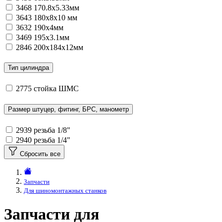
3468
170.8x5.33мм
3643
180х8х10 мм
3632
190x4мм
3469
195x3.1мм
2846
200x184x12мм
Тип цилиндра
2775
стойка ШМС
Размер штуцер, фитинг, БРС, манометр
2939
резьба 1/8"
2940
резьба 1/4"
Сбросить все
Запчасти
Для шиномонтажных станков
Запчасти для