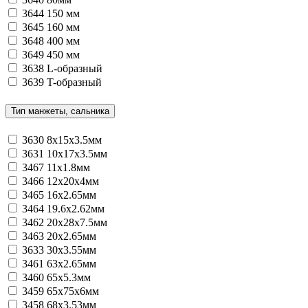
3644
150 мм
3645
160 мм
3648
400 мм
3649
450 мм
3638
L-образный
3639
T-образный
Тип манжеты, сальника
3630
8х15х3.5мм
3631
10х17х3.5мм
3467
11x1.8мм
3466
12x20x4мм
3465
16x2.65мм
3464
19.6x2.62мм
3462
20x28x7.5мм
3463
20x2.65мм
3633
30х3.55мм
3461
63x2.65мм
3460
65x5.3мм
3459
65x75x6мм
3458
68x3.53мм