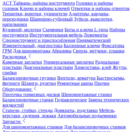
ACT Тайвань- наборы инструмента
Головки и наборы
головок
Ключи и наборы ключей
Отвертки и наборы отверток
Трещотки, воротки, удлинители
Адаптеры, карданы,
переходники
Шарнирно-губцевый
Зубила, выколотки,
напильники
Кузовной, молотки
Съемники
Биты и ключи L-типа
Наборы
инструмента
Инструментальная мебель
Ложементы
Специнструмент и приспособления
Пневматический
Измерительный, диагностика
Баллонные ключи
Фиксаторы
ГРМ
Для шиномонтажа
Абразивы
Сверла, метчики, плашки
Расходники
Камерные заплатки
Универсальные заплатки
Радиальные
пластыри
Диагональные пластыри
Химсоставы, клей
Жгуты,
грибки
Балансировочные грузики
Вентили, арматура
Быстросъемы,
фитинги
Шланги, рулетки
Ремонтные шипы
Прочие
Оборудование
Проточка тормозных дисков
Шиномонтажные станки
Балансировочные станки
Гидравлическое
Замена технических
жидкостей
Стапели, стойки, стенды
Домкраты, подставки
Мебель,
верстаки, сидения, лежаки
Автомобильные подъемники
Запчасти
Для шиномонтажных станков
Для балансировочных станков