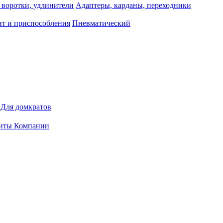
 воротки, удлинители
Адаптеры, карданы, переходники
т и приспособления
Пневматический
Для домкратов
иты Компании