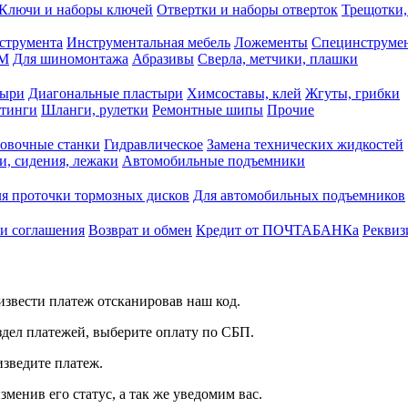
Ключи и наборы ключей
Отвертки и наборы отверток
Трещотки,
струмента
Инструментальная мебель
Ложементы
Специнструмен
РМ
Для шиномонтажа
Абразивы
Сверла, метчики, плашки
тыри
Диагональные пластыри
Химсоставы, клей
Жгуты, грибки
итинги
Шланги, рулетки
Ремонтные шипы
Прочие
овочные станки
Гидравлическое
Замена технических жидкостей
и, сидения, лежаки
Автомобильные подъемники
я проточки тормозных дисков
Для автомобильных подъемников
 и соглашения
Возврат и обмен
Кредит от ПОЧТАБАНКа
Реквиз
звести платеж отсканировав наш код.
здел платежей, выберите оплату по СБП.
изведите платеж.
зменив его статус, а так же уведомим вас.