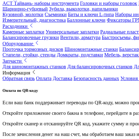
ACT Тайвань- наборы инструмента
Головки и наборы головок
Шарнирно-губцевый
Зубила, выколотки, напильники
Кузовной, молотки
Съемники
Биты и ключи L-типа
Наборы ин
Измерительный, диагностика
Баллонные ключи
Фиксаторы Г
Расходники
Камерные заплатки
Универсальные заплатки
Радиальные плас
Балансировочные грузики
Вентили, арматура
Быстросъемы, ф
Оборудование
Проточка тормозных дисков
Шиномонтажные станки
Балансир
Стапели, стойки, стенды
Домкраты, подставки
Мебель, верстак
Запчасти
Для шиномонтажных станков
Для балансировочных станков
Дл
Информация
Обратная связь
Оплата
Доставка
Безопасность данных
Условия
Оплата по QR-коду
Если ваш банк поддерживает переводы по QR-коду, можно прои
Откройте приложение своего бакна в телефоне, перейдите в ра
Откройте сканер и отсканируйте QR код, укажите сумму и про
После зачисления денег на наш счет, мы обработаем ваш заказ и