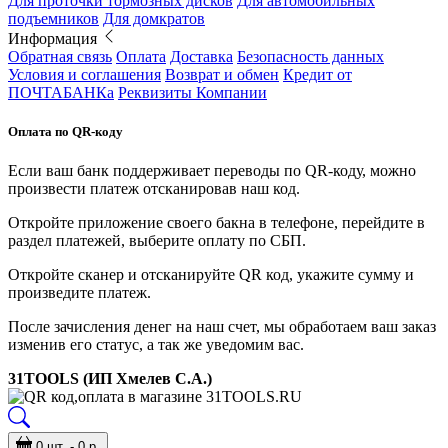
Для проточки тормозных дисков
Для автомобильных
подъемников
Для домкратов
Информация
Обратная связь
Оплата
Доставка
Безопасность данных
Условия и соглашения
Возврат и обмен
Кредит от
ПОЧТАБАНКа
Реквизиты Компании
Оплата по QR-коду
Если ваш банк поддерживает переводы по QR-коду, можно
произвести платеж отсканировав наш код.
Откройте приложение своего бакна в телефоне, перейдите в
раздел платежей, выберите оплату по СБП.
Откройте сканер и отсканируйте QR код, укажите сумму и
произведите платеж.
После зачисления денег на наш счет, мы обработаем ваш заказ
изменив его статус, а так же уведомим вас.
31TOOLS (ИП Хмелев С.А.)
0 шт. - 0 р.