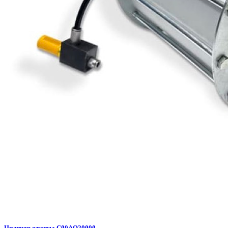
Цилиндр отжима C00AQ20000