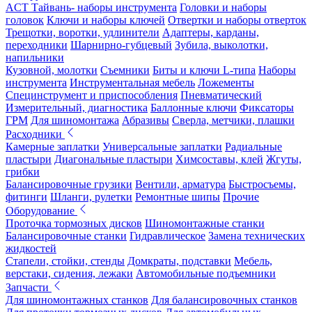
ACT Тайвань- наборы инструмента
Головки и наборы
головок
Ключи и наборы ключей
Отвертки и наборы отверток
Трещотки, воротки, удлинители
Адаптеры, карданы,
переходники
Шарнирно-губцевый
Зубила, выколотки,
напильники
Кузовной, молотки
Съемники
Биты и ключи L-типа
Наборы
инструмента
Инструментальная мебель
Ложементы
Специнструмент и приспособления
Пневматический
Измерительный, диагностика
Баллонные ключи
Фиксаторы
ГРМ
Для шиномонтажа
Абразивы
Сверла, метчики, плашки
Расходники
Камерные заплатки
Универсальные заплатки
Радиальные
пластыри
Диагональные пластыри
Химсоставы, клей
Жгуты,
грибки
Балансировочные грузики
Вентили, арматура
Быстросъемы,
фитинги
Шланги, рулетки
Ремонтные шипы
Прочие
Оборудование
Проточка тормозных дисков
Шиномонтажные станки
Балансировочные станки
Гидравлическое
Замена технических
жидкостей
Стапели, стойки, стенды
Домкраты, подставки
Мебель,
верстаки, сидения, лежаки
Автомобильные подъемники
Запчасти
Для шиномонтажных станков
Для балансировочных станков