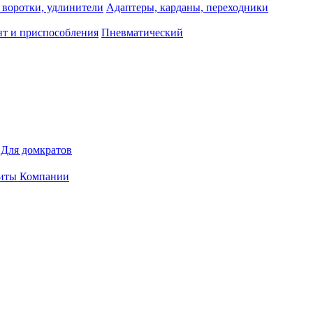
 воротки, удлинители
Адаптеры, карданы, переходники
т и приспособления
Пневматический
Для домкратов
иты Компании