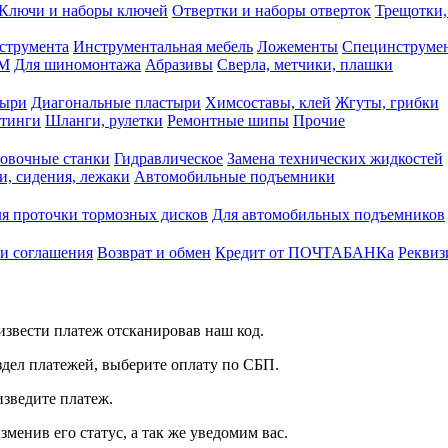
Ключи и наборы ключей
Отвертки и наборы отверток
Трещотки,
струмента
Инструментальная мебель
Ложементы
Специнструмен
РМ
Для шиномонтажа
Абразивы
Сверла, метчики, плашки
тыри
Диагональные пластыри
Химсоставы, клей
Жгуты, грибки
итинги
Шланги, рулетки
Ремонтные шипы
Прочие
овочные станки
Гидравлическое
Замена технических жидкостей
и, сидения, лежаки
Автомобильные подъемники
я проточки тормозных дисков
Для автомобильных подъемников
 и соглашения
Возврат и обмен
Кредит от ПОЧТАБАНКа
Реквиз
звести платеж отсканировав наш код.
здел платежей, выберите оплату по СБП.
изведите платеж.
зменив его статус, а так же уведомим вас.