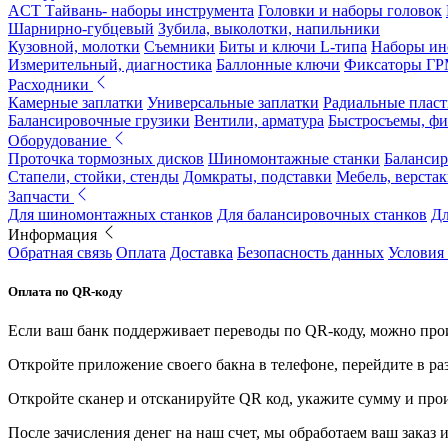
ACT Тайвань- наборы инструмента
Головки и наборы головок
Шарнирно-губцевый
Зубила, выколотки, напильники
Кузовной, молотки
Съемники
Биты и ключи L-типа
Наборы ин
Измерительный, диагностика
Баллонные ключи
Фиксаторы Г
Расходники
Камерные заплатки
Универсальные заплатки
Радиальные плас
Балансировочные грузики
Вентили, арматура
Быстросъемы, ф
Оборудование
Проточка тормозных дисков
Шиномонтажные станки
Балансир
Стапели, стойки, стенды
Домкраты, подставки
Мебель, верстак
Запчасти
Для шиномонтажных станков
Для балансировочных станков
Дл
Информация
Обратная связь
Оплата
Доставка
Безопасность данных
Условия
Оплата по QR-коду
Если ваш банк поддерживает переводы по QR-коду, можно прои
Откройте приложение своего бакна в телефоне, перейдите в ра
Откройте сканер и отсканируйте QR код, укажите сумму и про
После зачисления денег на наш счет, мы обработаем ваш заказ и