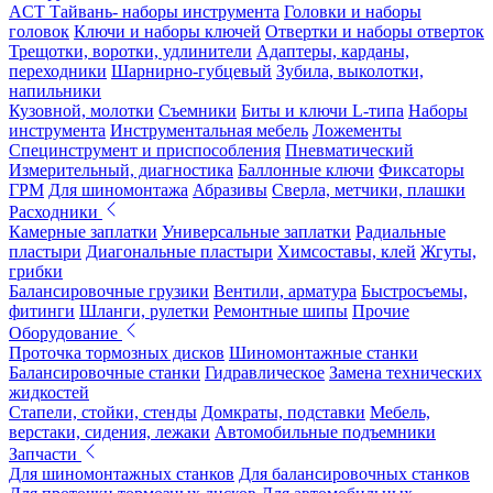
ACT Тайвань- наборы инструмента
Головки и наборы
головок
Ключи и наборы ключей
Отвертки и наборы отверток
Трещотки, воротки, удлинители
Адаптеры, карданы,
переходники
Шарнирно-губцевый
Зубила, выколотки,
напильники
Кузовной, молотки
Съемники
Биты и ключи L-типа
Наборы
инструмента
Инструментальная мебель
Ложементы
Специнструмент и приспособления
Пневматический
Измерительный, диагностика
Баллонные ключи
Фиксаторы
ГРМ
Для шиномонтажа
Абразивы
Сверла, метчики, плашки
Расходники
Камерные заплатки
Универсальные заплатки
Радиальные
пластыри
Диагональные пластыри
Химсоставы, клей
Жгуты,
грибки
Балансировочные грузики
Вентили, арматура
Быстросъемы,
фитинги
Шланги, рулетки
Ремонтные шипы
Прочие
Оборудование
Проточка тормозных дисков
Шиномонтажные станки
Балансировочные станки
Гидравлическое
Замена технических
жидкостей
Стапели, стойки, стенды
Домкраты, подставки
Мебель,
верстаки, сидения, лежаки
Автомобильные подъемники
Запчасти
Для шиномонтажных станков
Для балансировочных станков