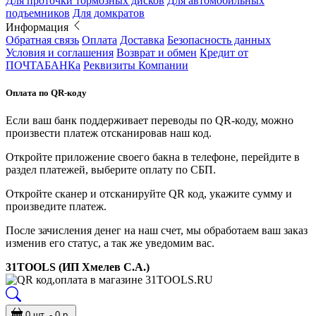
Для проточки тормозных дисков
Для автомобильных
подъемников
Для домкратов
Информация
Обратная связь
Оплата
Доставка
Безопасность данных
Условия и соглашения
Возврат и обмен
Кредит от
ПОЧТАБАНКа
Реквизиты Компании
Оплата по QR-коду
Если ваш банк поддерживает переводы по QR-коду, можно
произвести платеж отсканировав наш код.
Откройте приложение своего бакна в телефоне, перейдите в
раздел платежей, выберите оплату по СБП.
Откройте сканер и отсканируйте QR код, укажите сумму и
произведите платеж.
После зачисления денег на наш счет, мы обработаем ваш заказ
изменив его статус, а так же уведомим вас.
31TOOLS (ИП Хмелев С.А.)
0 шт. - 0 р.