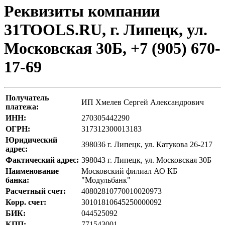
Реквизиты компании
31TOOLS.RU, г. Липецк, ул.
Московская 30Б, +7 (905) 670-
17-69
Получатель
ИП Хмелев Сергей Александрович
платежа:
ИНН:
270305442290
ОГРН:
317312300013183
Юридический
398036 г. Липецк, ул. Катукова 26-217
адрес:
Фактический адрес:
398043 г. Липецк, ул. Московская 30Б
Наименование
Московский филиал АО КБ
банка:
"Модульбанк"
Расчетный счет:
40802810770010020973
Корр. счет:
30101810645250000092
БИК:
044525092
КПП:
771543001