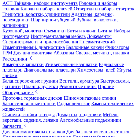
ACT Тайвань- наборы инструмента
Головки и наборы
головок
Ключи и наборы ключей
Отвертки и наборы отверток
Трещотки, воротки, удлинители
Адаптеры, карданы,
переходники
Шарнирно-губцевый
Зубила, выколотки,
напильники
Кузовной, молотки
Съемники
Биты и ключи L-типа
Наборы
инструмента
Инструментальная мебель
Ложементы
Специнструмент и приспособления
Пневматический
Измерительный, диагностика
Баллонные ключи
Фиксаторы
ГРМ
Для шиномонтажа
Абразивы
Сверла, метчики, плашки
Расходники
Камерные заплатки
Универсальные заплатки
Радиальные
пластыри
Диагональные пластыри
Химсоставы, клей
Жгуты,
грибки
Балансировочные грузики
Вентили, арматура
Быстросъемы,
фитинги
Шланги, рулетки
Ремонтные шипы
Прочие
Оборудование
Проточка тормозных дисков
Шиномонтажные станки
Балансировочные станки
Гидравлическое
Замена технических
жидкостей
Стапели, стойки, стенды
Домкраты, подставки
Мебель,
верстаки, сидения, лежаки
Автомобильные подъемники
Запчасти
Для шиномонтажных станков
Для балансировочных станков