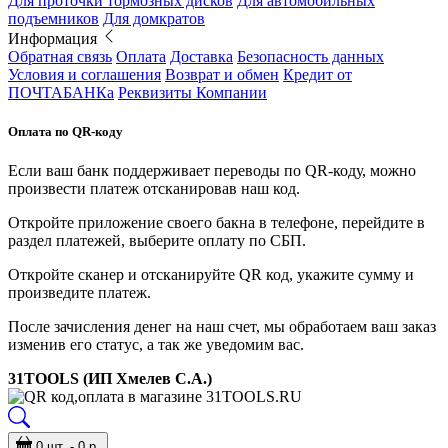
Для проточки тормозных дисков
Для автомобильных
подъемников
Для домкратов
Информация
Обратная связь
Оплата
Доставка
Безопасность данных
Условия и соглашения
Возврат и обмен
Кредит от
ПОЧТАБАНКа
Реквизиты Компании
Оплата по QR-коду
Если ваш банк поддерживает переводы по QR-коду, можно
произвести платеж отсканировав наш код.
Откройте приложение своего бакна в телефоне, перейдите в
раздел платежей, выберите оплату по СБП.
Откройте сканер и отсканируйте QR код, укажите сумму и
произведите платеж.
После зачисления денег на наш счет, мы обработаем ваш заказ
изменив его статус, а так же уведомим вас.
31TOOLS (ИП Хмелев С.А.)
0 шт. - 0 р.