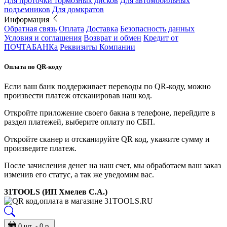
Для проточки тормозных дисков
Для автомобильных
подъемников
Для домкратов
Информация
Обратная связь
Оплата
Доставка
Безопасность данных
Условия и соглашения
Возврат и обмен
Кредит от
ПОЧТАБАНКа
Реквизиты Компании
Оплата по QR-коду
Если ваш банк поддерживает переводы по QR-коду, можно
произвести платеж отсканировав наш код.
Откройте приложение своего бакна в телефоне, перейдите в
раздел платежей, выберите оплату по СБП.
Откройте сканер и отсканируйте QR код, укажите сумму и
произведите платеж.
После зачисления денег на наш счет, мы обработаем ваш заказ
изменив его статус, а так же уведомим вас.
31TOOLS (ИП Хмелев С.А.)
0 шт. - 0 р.