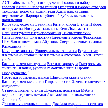
ACT Тайвань- наборы инструмента
Головки и наборы
головок
Ключи и наборы ключей
Отвертки и наборы отверток
Трещотки, воротки, удлинители
Адаптеры, карданы,
переходники
Шарнирно-губцевый
Зубила, выколотки,
напильники
Кузовной, молотки
Съемники
Биты и ключи L-типа
Наборы
инструмента
Инструментальная мебель
Ложементы
Специнструмент и приспособления
Пневматический
Измерительный, диагностика
Баллонные ключи
Фиксаторы
ГРМ
Для шиномонтажа
Абразивы
Сверла, метчики, плашки
Расходники
Камерные заплатки
Универсальные заплатки
Радиальные
пластыри
Диагональные пластыри
Химсоставы, клей
Жгуты,
грибки
Балансировочные грузики
Вентили, арматура
Быстросъемы,
фитинги
Шланги, рулетки
Ремонтные шипы
Прочие
Оборудование
Проточка тормозных дисков
Шиномонтажные станки
Балансировочные станки
Гидравлическое
Замена технических
жидкостей
Стапели, стойки, стенды
Домкраты, подставки
Мебель,
верстаки, сидения, лежаки
Автомобильные подъемники
Запчасти
Для шиномонтажных станков
Для балансировочных станков