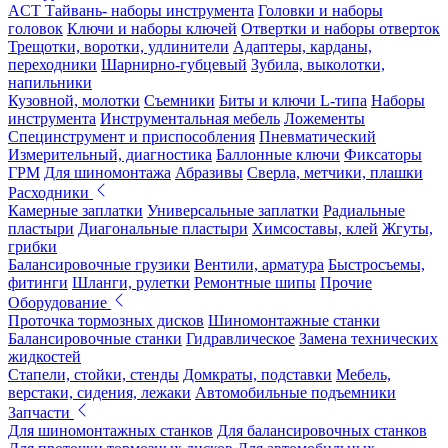
ACT Тайвань- наборы инструмента
Головки и наборы
головок
Ключи и наборы ключей
Отвертки и наборы отверток
Трещотки, воротки, удлинители
Адаптеры, карданы,
переходники
Шарнирно-губцевый
Зубила, выколотки,
напильники
Кузовной, молотки
Съемники
Биты и ключи L-типа
Наборы
инструмента
Инструментальная мебель
Ложементы
Специнструмент и приспособления
Пневматический
Измерительный, диагностика
Баллонные ключи
Фиксаторы
ГРМ
Для шиномонтажа
Абразивы
Сверла, метчики, плашки
Расходники
Камерные заплатки
Универсальные заплатки
Радиальные
пластыри
Диагональные пластыри
Химсоставы, клей
Жгуты,
грибки
Балансировочные грузики
Вентили, арматура
Быстросъемы,
фитинги
Шланги, рулетки
Ремонтные шипы
Прочие
Оборудование
Проточка тормозных дисков
Шиномонтажные станки
Балансировочные станки
Гидравлическое
Замена технических
жидкостей
Стапели, стойки, стенды
Домкраты, подставки
Мебель,
верстаки, сидения, лежаки
Автомобильные подъемники
Запчасти
Для шиномонтажных станков
Для балансировочных станков