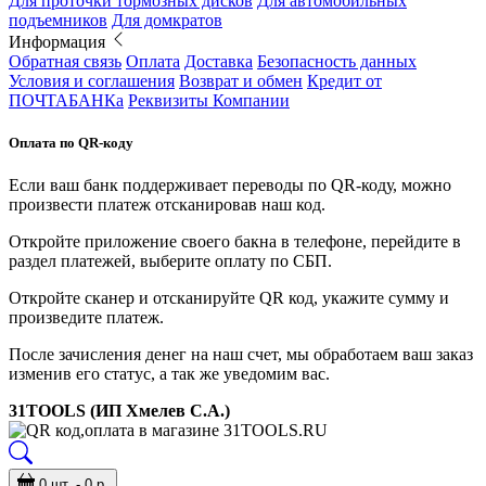
Для проточки тормозных дисков
Для автомобильных
подъемников
Для домкратов
Информация
Обратная связь
Оплата
Доставка
Безопасность данных
Условия и соглашения
Возврат и обмен
Кредит от
ПОЧТАБАНКа
Реквизиты Компании
Оплата по QR-коду
Если ваш банк поддерживает переводы по QR-коду, можно
произвести платеж отсканировав наш код.
Откройте приложение своего бакна в телефоне, перейдите в
раздел платежей, выберите оплату по СБП.
Откройте сканер и отсканируйте QR код, укажите сумму и
произведите платеж.
После зачисления денег на наш счет, мы обработаем ваш заказ
изменив его статус, а так же уведомим вас.
31TOOLS (ИП Хмелев С.А.)
0 шт. - 0 р.