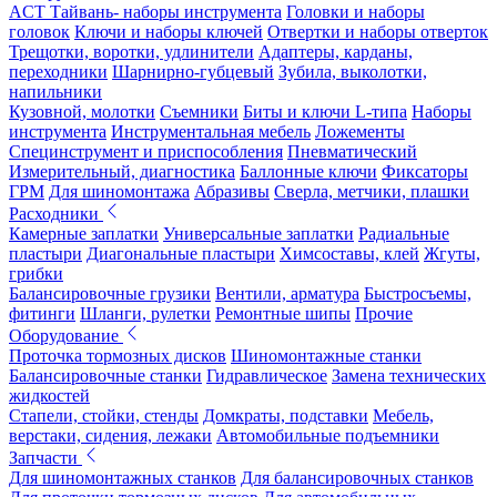
ACT Тайвань- наборы инструмента
Головки и наборы
головок
Ключи и наборы ключей
Отвертки и наборы отверток
Трещотки, воротки, удлинители
Адаптеры, карданы,
переходники
Шарнирно-губцевый
Зубила, выколотки,
напильники
Кузовной, молотки
Съемники
Биты и ключи L-типа
Наборы
инструмента
Инструментальная мебель
Ложементы
Специнструмент и приспособления
Пневматический
Измерительный, диагностика
Баллонные ключи
Фиксаторы
ГРМ
Для шиномонтажа
Абразивы
Сверла, метчики, плашки
Расходники
Камерные заплатки
Универсальные заплатки
Радиальные
пластыри
Диагональные пластыри
Химсоставы, клей
Жгуты,
грибки
Балансировочные грузики
Вентили, арматура
Быстросъемы,
фитинги
Шланги, рулетки
Ремонтные шипы
Прочие
Оборудование
Проточка тормозных дисков
Шиномонтажные станки
Балансировочные станки
Гидравлическое
Замена технических
жидкостей
Стапели, стойки, стенды
Домкраты, подставки
Мебель,
верстаки, сидения, лежаки
Автомобильные подъемники
Запчасти
Для шиномонтажных станков
Для балансировочных станков