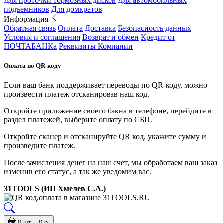
Для проточки тормозных дисков
Для автомобильных
подъемников
Для домкратов
Информация
Обратная связь
Оплата
Доставка
Безопасность данных
Условия и соглашения
Возврат и обмен
Кредит от
ПОЧТАБАНКа
Реквизиты Компании
Оплата по QR-коду
Если ваш банк поддерживает переводы по QR-коду, можно
произвести платеж отсканировав наш код.
Откройте приложение своего бакна в телефоне, перейдите в
раздел платежей, выберите оплату по СБП.
Откройте сканер и отсканируйте QR код, укажите сумму и
произведите платеж.
После зачисления денег на наш счет, мы обработаем ваш заказ
изменив его статус, а так же уведомим вас.
31TOOLS (ИП Хмелев С.А.)
0 шт. - 0 р.