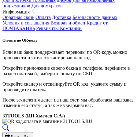
Для проточки тормозных дисков
Для автомобильных
подъемников
Для домкратов
Информация
Обратная связь
Оплата
Доставка
Безопасность данных
Условия и соглашения
Возврат и обмен
Кредит от
ПОЧТАБАНКа
Реквизиты Компании
Оплата по QR-коду
Если ваш банк поддерживает переводы по QR-коду, можно
произвести платеж отсканировав наш код.
Откройте приложение своего бакна в телефоне, перейдите в
раздел платежей, выберите оплату по СБП.
Откройте сканер и отсканируйте QR код, укажите сумму и
произведите платеж.
После зачисления денег на наш счет, мы обработаем ваш заказ
изменив его статус, а так же уведомим вас.
31TOOLS (ИП Хмелев С.А.)
0 шт. - 0 р.