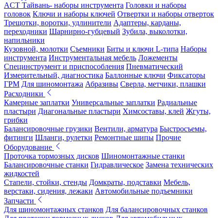
ACT Тайвань- наборы инструмента
Головки и наборы
головок
Ключи и наборы ключей
Отвертки и наборы отверток
Трещотки, воротки, удлинители
Адаптеры, карданы,
переходники
Шарнирно-губцевый
Зубила, выколотки,
напильники
Кузовной, молотки
Съемники
Биты и ключи L-типа
Наборы
инструмента
Инструментальная мебель
Ложементы
Специнструмент и приспособления
Пневматический
Измерительный, диагностика
Баллонные ключи
Фиксаторы
ГРМ
Для шиномонтажа
Абразивы
Сверла, метчики, плашки
Расходники
Камерные заплатки
Универсальные заплатки
Радиальные
пластыри
Диагональные пластыри
Химсоставы, клей
Жгуты,
грибки
Балансировочные грузики
Вентили, арматура
Быстросъемы,
фитинги
Шланги, рулетки
Ремонтные шипы
Прочие
Оборудование
Проточка тормозных дисков
Шиномонтажные станки
Балансировочные станки
Гидравлическое
Замена технических
жидкостей
Стапели, стойки, стенды
Домкраты, подставки
Мебель,
верстаки, сидения, лежаки
Автомобильные подъемники
Запчасти
Для шиномонтажных станков
Для балансировочных станков