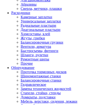
Для шиномонтажа
Абразивы
Сверла, метчики, плашки
Расходники
Камерные заплатки
Универсальные заплатки
Радиальные пластыри
Диагональные пластыри
Химсоставы, клей
Жгуты, грибки
Балансировочные грузики
Вентили, арматура
Быстросъемы, фитинги
Шланги, рулетки
Ремонтные шипы
Прочие
Оборудование
Проточка тормозных дисков
Шиномонтажные станки
Балансировочные станки
Гидравлическое
Замена технических жидкостей
Стапели, стойки, стенды
Домкраты, подставки
Мебель, верстаки, сидения, лежаки