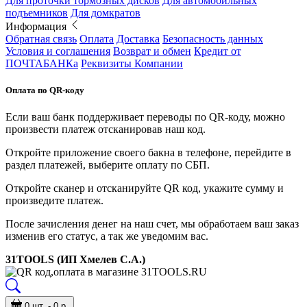
Для проточки тормозных дисков
Для автомобильных
подъемников
Для домкратов
Информация
Обратная связь
Оплата
Доставка
Безопасность данных
Условия и соглашения
Возврат и обмен
Кредит от
ПОЧТАБАНКа
Реквизиты Компании
Оплата по QR-коду
Если ваш банк поддерживает переводы по QR-коду, можно
произвести платеж отсканировав наш код.
Откройте приложение своего бакна в телефоне, перейдите в
раздел платежей, выберите оплату по СБП.
Откройте сканер и отсканируйте QR код, укажите сумму и
произведите платеж.
После зачисления денег на наш счет, мы обработаем ваш заказ
изменив его статус, а так же уведомим вас.
31TOOLS (ИП Хмелев С.А.)
0 шт. - 0 р.