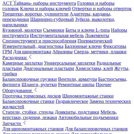
ACT Тайвань- наборы инструмента
Головки и наборы
головок
Ключи и наборы ключей
Отвертки и наборы отверток
Трещотки, воротки, удлинители
Адаптеры, карданы,
переходники
Шарнирно-губцевый
Зубила, выколотки,
напильники
Кузовной, молотки
Съемники
Биты и ключи L-типа
Наборы
инструмента
Инструментальная мебель
Ложементы
Специнструмент и приспособления
Пневматический
Измерительный, диагностика
Баллонные ключи
Фиксаторы
ГРМ
Для шиномонтажа
Абразивы
Сверла, метчики, плашки
Расходники
Камерные заплатки
Универсальные заплатки
Радиальные
пластыри
Диагональные пластыри
Химсоставы, клей
Жгуты,
грибки
Балансировочные грузики
Вентили, арматура
Быстросъемы,
фитинги
Шланги, рулетки
Ремонтные шипы
Прочие
Оборудование
Проточка тормозных дисков
Шиномонтажные станки
Балансировочные станки
Гидравлическое
Замена технических
жидкостей
Стапели, стойки, стенды
Домкраты, подставки
Мебель,
верстаки, сидения, лежаки
Автомобильные подъемники
Запчасти
Для шиномонтажных станков
Для балансировочных станков