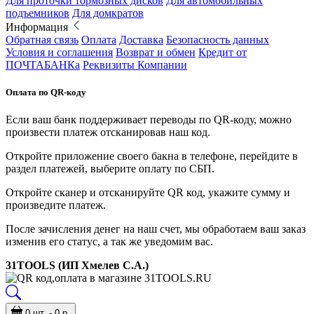
Для проточки тормозных дисков
Для автомобильных
подъемников
Для домкратов
Информация
Обратная связь
Оплата
Доставка
Безопасность данных
Условия и соглашения
Возврат и обмен
Кредит от
ПОЧТАБАНКа
Реквизиты Компании
Оплата по QR-коду
Если ваш банк поддерживает переводы по QR-коду, можно
произвести платеж отсканировав наш код.
Откройте приложение своего бакна в телефоне, перейдите в
раздел платежей, выберите оплату по СБП.
Откройте сканер и отсканируйте QR код, укажите сумму и
произведите платеж.
После зачисления денег на наш счет, мы обработаем ваш заказ
изменив его статус, а так же уведомим вас.
31TOOLS (ИП Хмелев С.А.)
0 шт. - 0 р.