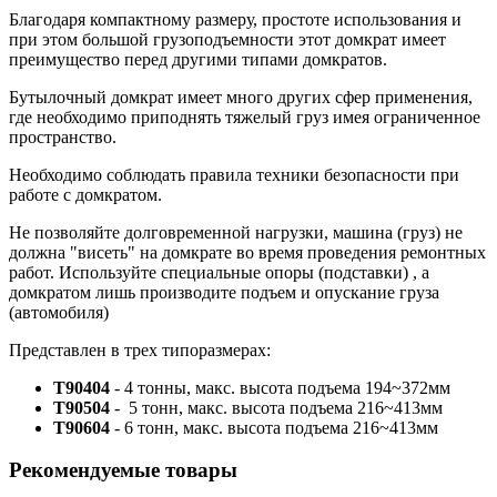
Благодаря компактному размеру, простоте использования и
при этом большой грузоподъемности этот домкрат имеет
преимущество перед другими типами домкратов.
Бутылочный домкрат имеет много других сфер применения,
где необходимо приподнять тяжелый груз имея ограниченное
пространство.
Необходимо соблюдать правила техники безопасности при
работе с домкратом.
Не позволяйте долговременной нагрузки, машина (груз) не
должна "висеть" на домкрате во время проведения ремонтных
работ. Используйте специальные опоры (подставки) , а
домкратом лишь производите подъем и опускание груза
(автомобиля)
Представлен в трех типоразмерах:
T90404
- 4 тонны, макс. высота подъема 194~372мм
T90504
- 5 тонн, макс. высота подъема 216~413мм
T90604
- 6 тонн, макс. высота подъема 216~413мм
Рекомендуемые товары