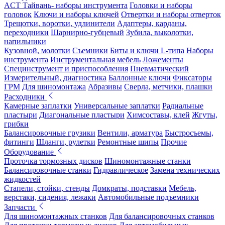
ACT Тайвань- наборы инструмента
Головки и наборы
головок
Ключи и наборы ключей
Отвертки и наборы отверток
Трещотки, воротки, удлинители
Адаптеры, карданы,
переходники
Шарнирно-губцевый
Зубила, выколотки,
напильники
Кузовной, молотки
Съемники
Биты и ключи L-типа
Наборы
инструмента
Инструментальная мебель
Ложементы
Специнструмент и приспособления
Пневматический
Измерительный, диагностика
Баллонные ключи
Фиксаторы
ГРМ
Для шиномонтажа
Абразивы
Сверла, метчики, плашки
Расходники
Камерные заплатки
Универсальные заплатки
Радиальные
пластыри
Диагональные пластыри
Химсоставы, клей
Жгуты,
грибки
Балансировочные грузики
Вентили, арматура
Быстросъемы,
фитинги
Шланги, рулетки
Ремонтные шипы
Прочие
Оборудование
Проточка тормозных дисков
Шиномонтажные станки
Балансировочные станки
Гидравлическое
Замена технических
жидкостей
Стапели, стойки, стенды
Домкраты, подставки
Мебель,
верстаки, сидения, лежаки
Автомобильные подъемники
Запчасти
Для шиномонтажных станков
Для балансировочных станков