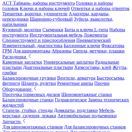
ACT Тайвань- наборы инструмента
Головки и наборы
головок
Ключи и наборы ключей
Отвертки и наборы отверток
Трещотки, воротки, удлинители
Адаптеры, карданы,
переходники
Шарнирно-губцевый
Зубила, выколотки,
напильники
Кузовной, молотки
Съемники
Биты и ключи L-типа
Наборы
инструмента
Инструментальная мебель
Ложементы
Специнструмент и приспособления
Пневматический
Измерительный, диагностика
Баллонные ключи
Фиксаторы
ГРМ
Для шиномонтажа
Абразивы
Сверла, метчики, плашки
Расходники
Камерные заплатки
Универсальные заплатки
Радиальные
пластыри
Диагональные пластыри
Химсоставы, клей
Жгуты,
грибки
Балансировочные грузики
Вентили, арматура
Быстросъемы,
фитинги
Шланги, рулетки
Ремонтные шипы
Прочие
Оборудование
Проточка тормозных дисков
Шиномонтажные станки
Балансировочные станки
Гидравлическое
Замена технических
жидкостей
Стапели, стойки, стенды
Домкраты, подставки
Мебель,
верстаки, сидения, лежаки
Автомобильные подъемники
Запчасти
Для шиномонтажных станков
Для балансировочных станков