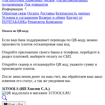
Для проточки тормозных дисков
Для автомобильных
подъемников
Для домкратов
Информация
Обратная связь
Оплата
Доставка
Безопасность данных
Условия и соглашения
Возврат и обмен
Кредит от
ПОЧТАБАНКа
Реквизиты Компании
Оплата по QR-коду
Если ваш банк поддерживает переводы по QR-коду, можно
произвести платеж отсканировав наш код.
Откройте приложение своего бакна в телефоне, перейдите в
раздел платежей, выберите оплату по СБП.
Откройте сканер и отсканируйте QR код, укажите сумму и
произведите платеж.
После зачисления денег на наш счет, мы обработаем ваш заказ
изменив его статус, а так же уведомим вас.
31TOOLS (ИП Хмелев С.А.)
0 шт. - 0 р.