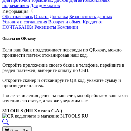
Для проточки тормозных дисков
Для автомобильных
подъемников
Для домкратов
Информация
Обратная связь
Оплата
Доставка
Безопасность данных
Условия и соглашения
Возврат и обмен
Кредит от
ПОЧТАБАНКа
Реквизиты Компании
Оплата по QR-коду
Если ваш банк поддерживает переводы по QR-коду, можно
произвести платеж отсканировав наш код.
Откройте приложение своего бакна в телефоне, перейдите в
раздел платежей, выберите оплату по СБП.
Откройте сканер и отсканируйте QR код, укажите сумму и
произведите платеж.
После зачисления денег на наш счет, мы обработаем ваш заказ
изменив его статус, а так же уведомим вас.
31TOOLS (ИП Хмелев С.А.)
0 шт. - 0 р.