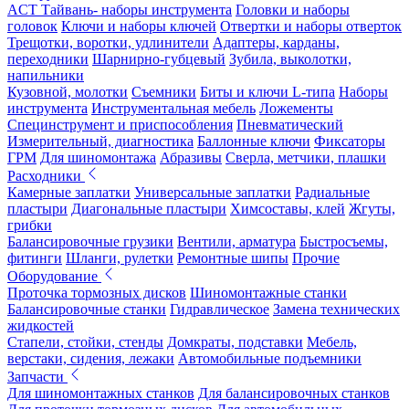
ACT Тайвань- наборы инструмента
Головки и наборы
головок
Ключи и наборы ключей
Отвертки и наборы отверток
Трещотки, воротки, удлинители
Адаптеры, карданы,
переходники
Шарнирно-губцевый
Зубила, выколотки,
напильники
Кузовной, молотки
Съемники
Биты и ключи L-типа
Наборы
инструмента
Инструментальная мебель
Ложементы
Специнструмент и приспособления
Пневматический
Измерительный, диагностика
Баллонные ключи
Фиксаторы
ГРМ
Для шиномонтажа
Абразивы
Сверла, метчики, плашки
Расходники
Камерные заплатки
Универсальные заплатки
Радиальные
пластыри
Диагональные пластыри
Химсоставы, клей
Жгуты,
грибки
Балансировочные грузики
Вентили, арматура
Быстросъемы,
фитинги
Шланги, рулетки
Ремонтные шипы
Прочие
Оборудование
Проточка тормозных дисков
Шиномонтажные станки
Балансировочные станки
Гидравлическое
Замена технических
жидкостей
Стапели, стойки, стенды
Домкраты, подставки
Мебель,
верстаки, сидения, лежаки
Автомобильные подъемники
Запчасти
Для шиномонтажных станков
Для балансировочных станков