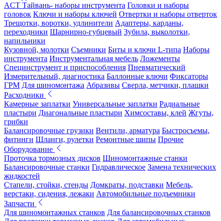
ACT Тайвань- наборы инструмента
Головки и наборы
головок
Ключи и наборы ключей
Отвертки и наборы отверток
Трещотки, воротки, удлинители
Адаптеры, карданы,
переходники
Шарнирно-губцевый
Зубила, выколотки,
напильники
Кузовной, молотки
Съемники
Биты и ключи L-типа
Наборы
инструмента
Инструментальная мебель
Ложементы
Специнструмент и приспособления
Пневматический
Измерительный, диагностика
Баллонные ключи
Фиксаторы
ГРМ
Для шиномонтажа
Абразивы
Сверла, метчики, плашки
Расходники
Камерные заплатки
Универсальные заплатки
Радиальные
пластыри
Диагональные пластыри
Химсоставы, клей
Жгуты,
грибки
Балансировочные грузики
Вентили, арматура
Быстросъемы,
фитинги
Шланги, рулетки
Ремонтные шипы
Прочие
Оборудование
Проточка тормозных дисков
Шиномонтажные станки
Балансировочные станки
Гидравлическое
Замена технических
жидкостей
Стапели, стойки, стенды
Домкраты, подставки
Мебель,
верстаки, сидения, лежаки
Автомобильные подъемники
Запчасти
Для шиномонтажных станков
Для балансировочных станков