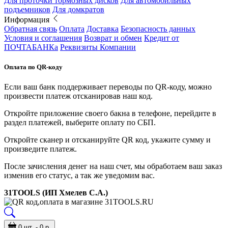
Для проточки тормозных дисков
Для автомобильных
подъемников
Для домкратов
Информация
Обратная связь
Оплата
Доставка
Безопасность данных
Условия и соглашения
Возврат и обмен
Кредит от
ПОЧТАБАНКа
Реквизиты Компании
Оплата по QR-коду
Если ваш банк поддерживает переводы по QR-коду, можно
произвести платеж отсканировав наш код.
Откройте приложение своего бакна в телефоне, перейдите в
раздел платежей, выберите оплату по СБП.
Откройте сканер и отсканируйте QR код, укажите сумму и
произведите платеж.
После зачисления денег на наш счет, мы обработаем ваш заказ
изменив его статус, а так же уведомим вас.
31TOOLS (ИП Хмелев С.А.)
0 шт. - 0 р.