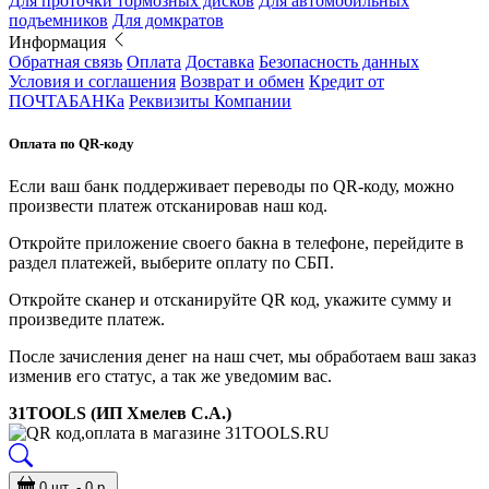
Для проточки тормозных дисков
Для автомобильных
подъемников
Для домкратов
Информация
Обратная связь
Оплата
Доставка
Безопасность данных
Условия и соглашения
Возврат и обмен
Кредит от
ПОЧТАБАНКа
Реквизиты Компании
Оплата по QR-коду
Если ваш банк поддерживает переводы по QR-коду, можно
произвести платеж отсканировав наш код.
Откройте приложение своего бакна в телефоне, перейдите в
раздел платежей, выберите оплату по СБП.
Откройте сканер и отсканируйте QR код, укажите сумму и
произведите платеж.
После зачисления денег на наш счет, мы обработаем ваш заказ
изменив его статус, а так же уведомим вас.
31TOOLS (ИП Хмелев С.А.)
0 шт. - 0 р.