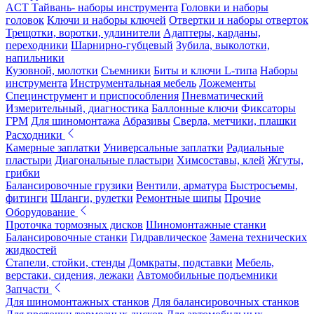
ACT Тайвань- наборы инструмента
Головки и наборы
головок
Ключи и наборы ключей
Отвертки и наборы отверток
Трещотки, воротки, удлинители
Адаптеры, карданы,
переходники
Шарнирно-губцевый
Зубила, выколотки,
напильники
Кузовной, молотки
Съемники
Биты и ключи L-типа
Наборы
инструмента
Инструментальная мебель
Ложементы
Специнструмент и приспособления
Пневматический
Измерительный, диагностика
Баллонные ключи
Фиксаторы
ГРМ
Для шиномонтажа
Абразивы
Сверла, метчики, плашки
Расходники
Камерные заплатки
Универсальные заплатки
Радиальные
пластыри
Диагональные пластыри
Химсоставы, клей
Жгуты,
грибки
Балансировочные грузики
Вентили, арматура
Быстросъемы,
фитинги
Шланги, рулетки
Ремонтные шипы
Прочие
Оборудование
Проточка тормозных дисков
Шиномонтажные станки
Балансировочные станки
Гидравлическое
Замена технических
жидкостей
Стапели, стойки, стенды
Домкраты, подставки
Мебель,
верстаки, сидения, лежаки
Автомобильные подъемники
Запчасти
Для шиномонтажных станков
Для балансировочных станков