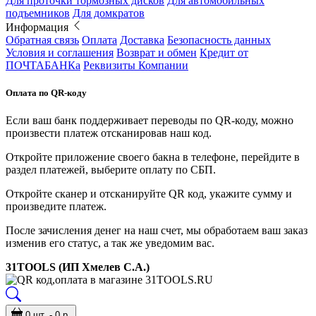
Для проточки тормозных дисков
Для автомобильных
подъемников
Для домкратов
Информация
Обратная связь
Оплата
Доставка
Безопасность данных
Условия и соглашения
Возврат и обмен
Кредит от
ПОЧТАБАНКа
Реквизиты Компании
Оплата по QR-коду
Если ваш банк поддерживает переводы по QR-коду, можно
произвести платеж отсканировав наш код.
Откройте приложение своего бакна в телефоне, перейдите в
раздел платежей, выберите оплату по СБП.
Откройте сканер и отсканируйте QR код, укажите сумму и
произведите платеж.
После зачисления денег на наш счет, мы обработаем ваш заказ
изменив его статус, а так же уведомим вас.
31TOOLS (ИП Хмелев С.А.)
0 шт. - 0 р.