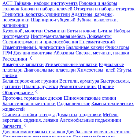
ACT Тайвань- наборы инструмента
Головки и наборы
головок
Ключи и наборы ключей
Отвертки и наборы отверток
Трещотки, воротки, удлинители
Адаптеры, карданы,
переходники
Шарнирно-губцевый
Зубила, выколотки,
напильники
Кузовной, молотки
Съемники
Биты и ключи L-типа
Наборы
инструмента
Инструментальная мебель
Ложементы
Специнструмент и приспособления
Пневматический
Измерительный, диагностика
Баллонные ключи
Фиксаторы
ГРМ
Для шиномонтажа
Абразивы
Сверла, метчики, плашки
Расходники
Камерные заплатки
Универсальные заплатки
Радиальные
пластыри
Диагональные пластыри
Химсоставы, клей
Жгуты,
грибки
Балансировочные грузики
Вентили, арматура
Быстросъемы,
фитинги
Шланги, рулетки
Ремонтные шипы
Прочие
Оборудование
Проточка тормозных дисков
Шиномонтажные станки
Балансировочные станки
Гидравлическое
Замена технических
жидкостей
Стапели, стойки, стенды
Домкраты, подставки
Мебель,
верстаки, сидения, лежаки
Автомобильные подъемники
Запчасти
Для шиномонтажных станков
Для балансировочных станков