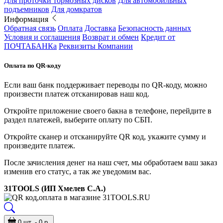
Для проточки тормозных дисков
Для автомобильных
подъемников
Для домкратов
Информация
Обратная связь
Оплата
Доставка
Безопасность данных
Условия и соглашения
Возврат и обмен
Кредит от
ПОЧТАБАНКа
Реквизиты Компании
Оплата по QR-коду
Если ваш банк поддерживает переводы по QR-коду, можно
произвести платеж отсканировав наш код.
Откройте приложение своего бакна в телефоне, перейдите в
раздел платежей, выберите оплату по СБП.
Откройте сканер и отсканируйте QR код, укажите сумму и
произведите платеж.
После зачисления денег на наш счет, мы обработаем ваш заказ
изменив его статус, а так же уведомим вас.
31TOOLS (ИП Хмелев С.А.)
0 шт. - 0 р.