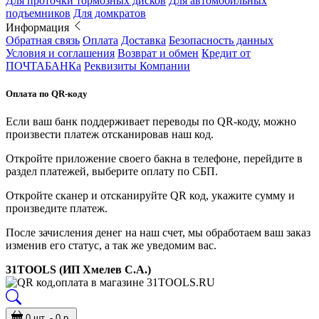
Для проточки тормозных дисков
Для автомобильных
подъемников
Для домкратов
Информация
Обратная связь
Оплата
Доставка
Безопасность данных
Условия и соглашения
Возврат и обмен
Кредит от
ПОЧТАБАНКа
Реквизиты Компании
Оплата по QR-коду
Если ваш банк поддерживает переводы по QR-коду, можно
произвести платеж отсканировав наш код.
Откройте приложение своего бакна в телефоне, перейдите в
раздел платежей, выберите оплату по СБП.
Откройте сканер и отсканируйте QR код, укажите сумму и
произведите платеж.
После зачисления денег на наш счет, мы обработаем ваш заказ
изменив его статус, а так же уведомим вас.
31TOOLS (ИП Хмелев С.А.)
0 шт. - 0 р.