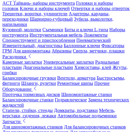
ACT Тайвань- наборы инструмента
Головки и наборы
головок
Ключи и наборы ключей
Отвертки и наборы отверток
Трещотки, воротки, удлинители
Адаптеры, карданы,
переходники
Шарнирно-губцевый
Зубила, выколотки,
напильники
Кузовной, молотки
Съемники
Биты и ключи L-типа
Наборы
инструмента
Инструментальная мебель
Ложементы
Специнструмент и приспособления
Пневматический
Измерительный, диагностика
Баллонные ключи
Фиксаторы
ГРМ
Для шиномонтажа
Абразивы
Сверла, метчики, плашки
Расходники
Камерные заплатки
Универсальные заплатки
Радиальные
пластыри
Диагональные пластыри
Химсоставы, клей
Жгуты,
грибки
Балансировочные грузики
Вентили, арматура
Быстросъемы,
фитинги
Шланги, рулетки
Ремонтные шипы
Прочие
Оборудование
Проточка тормозных дисков
Шиномонтажные станки
Балансировочные станки
Гидравлическое
Замена технических
жидкостей
Стапели, стойки, стенды
Домкраты, подставки
Мебель,
верстаки, сидения, лежаки
Автомобильные подъемники
Запчасти
Для шиномонтажных станков
Для балансировочных станков