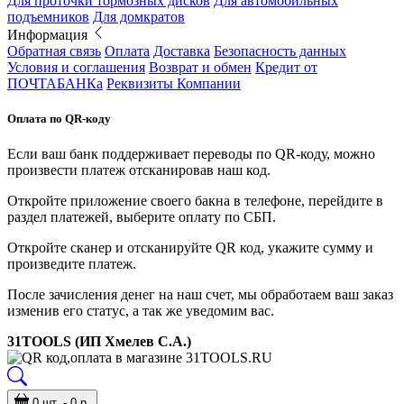
Для проточки тормозных дисков
Для автомобильных
подъемников
Для домкратов
Информация
Обратная связь
Оплата
Доставка
Безопасность данных
Условия и соглашения
Возврат и обмен
Кредит от
ПОЧТАБАНКа
Реквизиты Компании
Оплата по QR-коду
Если ваш банк поддерживает переводы по QR-коду, можно
произвести платеж отсканировав наш код.
Откройте приложение своего бакна в телефоне, перейдите в
раздел платежей, выберите оплату по СБП.
Откройте сканер и отсканируйте QR код, укажите сумму и
произведите платеж.
После зачисления денег на наш счет, мы обработаем ваш заказ
изменив его статус, а так же уведомим вас.
31TOOLS (ИП Хмелев С.А.)
0 шт. - 0 р.