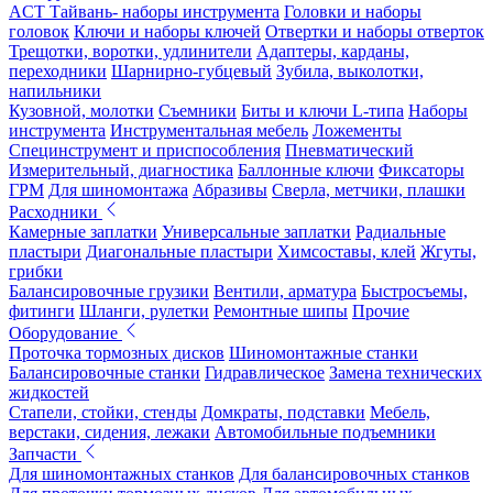
ACT Тайвань- наборы инструмента
Головки и наборы
головок
Ключи и наборы ключей
Отвертки и наборы отверток
Трещотки, воротки, удлинители
Адаптеры, карданы,
переходники
Шарнирно-губцевый
Зубила, выколотки,
напильники
Кузовной, молотки
Съемники
Биты и ключи L-типа
Наборы
инструмента
Инструментальная мебель
Ложементы
Специнструмент и приспособления
Пневматический
Измерительный, диагностика
Баллонные ключи
Фиксаторы
ГРМ
Для шиномонтажа
Абразивы
Сверла, метчики, плашки
Расходники
Камерные заплатки
Универсальные заплатки
Радиальные
пластыри
Диагональные пластыри
Химсоставы, клей
Жгуты,
грибки
Балансировочные грузики
Вентили, арматура
Быстросъемы,
фитинги
Шланги, рулетки
Ремонтные шипы
Прочие
Оборудование
Проточка тормозных дисков
Шиномонтажные станки
Балансировочные станки
Гидравлическое
Замена технических
жидкостей
Стапели, стойки, стенды
Домкраты, подставки
Мебель,
верстаки, сидения, лежаки
Автомобильные подъемники
Запчасти
Для шиномонтажных станков
Для балансировочных станков