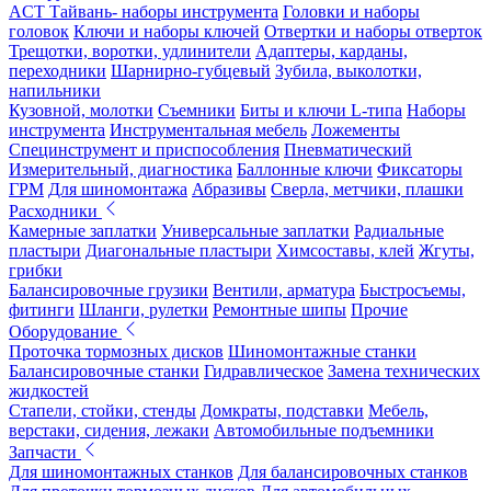
ACT Тайвань- наборы инструмента
Головки и наборы
головок
Ключи и наборы ключей
Отвертки и наборы отверток
Трещотки, воротки, удлинители
Адаптеры, карданы,
переходники
Шарнирно-губцевый
Зубила, выколотки,
напильники
Кузовной, молотки
Съемники
Биты и ключи L-типа
Наборы
инструмента
Инструментальная мебель
Ложементы
Специнструмент и приспособления
Пневматический
Измерительный, диагностика
Баллонные ключи
Фиксаторы
ГРМ
Для шиномонтажа
Абразивы
Сверла, метчики, плашки
Расходники
Камерные заплатки
Универсальные заплатки
Радиальные
пластыри
Диагональные пластыри
Химсоставы, клей
Жгуты,
грибки
Балансировочные грузики
Вентили, арматура
Быстросъемы,
фитинги
Шланги, рулетки
Ремонтные шипы
Прочие
Оборудование
Проточка тормозных дисков
Шиномонтажные станки
Балансировочные станки
Гидравлическое
Замена технических
жидкостей
Стапели, стойки, стенды
Домкраты, подставки
Мебель,
верстаки, сидения, лежаки
Автомобильные подъемники
Запчасти
Для шиномонтажных станков
Для балансировочных станков