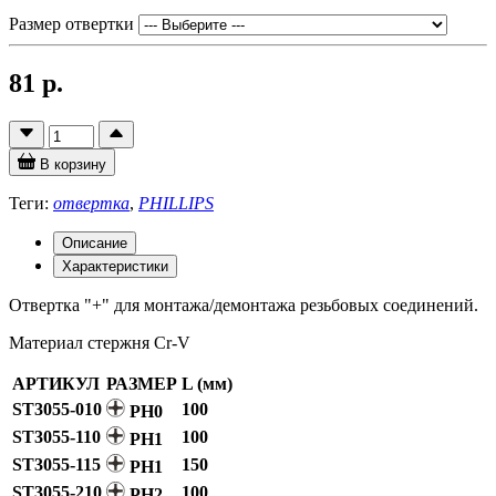
Размер отвертки
81 р.
В корзину
Теги:
отвертка
,
PHILLIPS
Описание
Характеристики
Отвертка "+" для монтажа/демонтажа резьбовых соединений.
Материал стержня Cr-V
АРТИКУЛ
РАЗМЕР
L (мм)
ST3055-010
100
PH0
ST3055-110
100
PH1
ST3055-115
150
PH1
ST3055-210
100
PH2