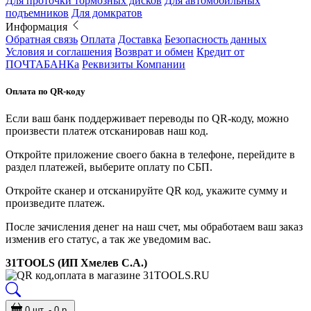
Для проточки тормозных дисков
Для автомобильных
подъемников
Для домкратов
Информация
Обратная связь
Оплата
Доставка
Безопасность данных
Условия и соглашения
Возврат и обмен
Кредит от
ПОЧТАБАНКа
Реквизиты Компании
Оплата по QR-коду
Если ваш банк поддерживает переводы по QR-коду, можно
произвести платеж отсканировав наш код.
Откройте приложение своего бакна в телефоне, перейдите в
раздел платежей, выберите оплату по СБП.
Откройте сканер и отсканируйте QR код, укажите сумму и
произведите платеж.
После зачисления денег на наш счет, мы обработаем ваш заказ
изменив его статус, а так же уведомим вас.
31TOOLS (ИП Хмелев С.А.)
0 шт. - 0 р.