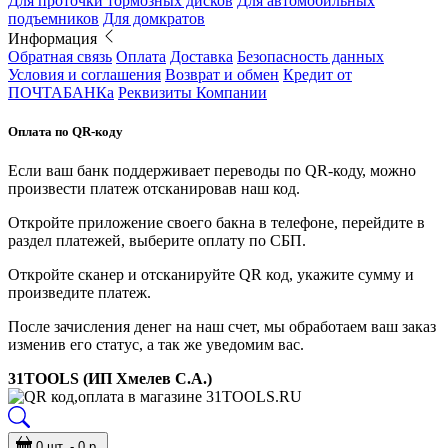
Для проточки тормозных дисков
Для автомобильных
подъемников
Для домкратов
Информация
Обратная связь
Оплата
Доставка
Безопасность данных
Условия и соглашения
Возврат и обмен
Кредит от
ПОЧТАБАНКа
Реквизиты Компании
Оплата по QR-коду
Если ваш банк поддерживает переводы по QR-коду, можно
произвести платеж отсканировав наш код.
Откройте приложение своего бакна в телефоне, перейдите в
раздел платежей, выберите оплату по СБП.
Откройте сканер и отсканируйте QR код, укажите сумму и
произведите платеж.
После зачисления денег на наш счет, мы обработаем ваш заказ
изменив его статус, а так же уведомим вас.
31TOOLS (ИП Хмелев С.А.)
0 шт. - 0 р.