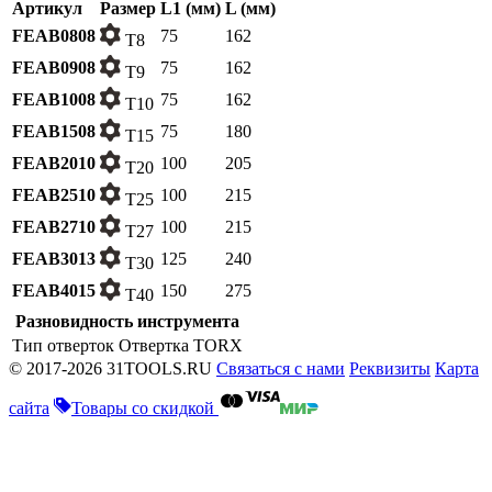
Артикул
Размер
L1 (мм)
L (мм)
FEAB0808
75
162
T8
FEAB0908
75
162
T9
FEAB1008
75
162
T10
FEAB1508
75
180
T15
FEAB2010
100
205
T20
FEAB2510
100
215
T25
FEAB2710
100
215
T27
FEAB3013
125
240
T30
FEAB4015
150
275
T40
Разновидность инструмента
Тип отверток
Отвертка TORX
© 2017-2026 31TOOLS.RU
Связаться с нами
Реквизиты
Карта
сайта
Товары со скидкой