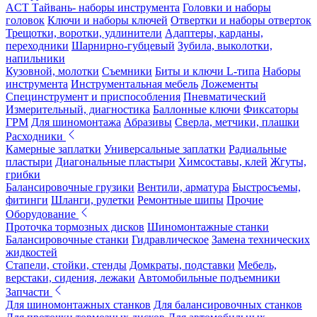
ACT Тайвань- наборы инструмента
Головки и наборы
головок
Ключи и наборы ключей
Отвертки и наборы отверток
Трещотки, воротки, удлинители
Адаптеры, карданы,
переходники
Шарнирно-губцевый
Зубила, выколотки,
напильники
Кузовной, молотки
Съемники
Биты и ключи L-типа
Наборы
инструмента
Инструментальная мебель
Ложементы
Специнструмент и приспособления
Пневматический
Измерительный, диагностика
Баллонные ключи
Фиксаторы
ГРМ
Для шиномонтажа
Абразивы
Сверла, метчики, плашки
Расходники
Камерные заплатки
Универсальные заплатки
Радиальные
пластыри
Диагональные пластыри
Химсоставы, клей
Жгуты,
грибки
Балансировочные грузики
Вентили, арматура
Быстросъемы,
фитинги
Шланги, рулетки
Ремонтные шипы
Прочие
Оборудование
Проточка тормозных дисков
Шиномонтажные станки
Балансировочные станки
Гидравлическое
Замена технических
жидкостей
Стапели, стойки, стенды
Домкраты, подставки
Мебель,
верстаки, сидения, лежаки
Автомобильные подъемники
Запчасти
Для шиномонтажных станков
Для балансировочных станков