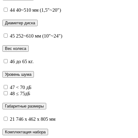
44
40~510 мм (1,5"~20")
Диаметер диска
45
252~610 мм (10"~24")
Вес колеса
46
до 65 кг.
Уровень шума
47
< 70 дБ
48
≤ 75дБ
Габаритные размеры
21
746 х 462 х 805 мм
Комплектация набора