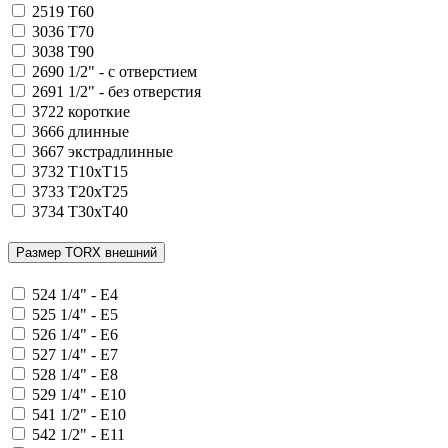
2519
T60
3036
T70
3038
T90
2690
1/2" - с отверстием
2691
1/2" - без отверстия
3722
короткие
3666
длинные
3667
экстрадлинные
3732
T10xT15
3733
T20xT25
3734
T30xT40
Размер TORX внешний
524
1/4" - E4
525
1/4" - E5
526
1/4" - E6
527
1/4" - E7
528
1/4" - E8
529
1/4" - E10
541
1/2" - E10
542
1/2" - E11