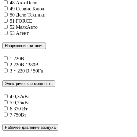
48
АвтоDело
49
Сервис Ключ
50
Дело Техники
51
FORCE
52
МаякАвто
53
Агент
Напряжение питания
1
220В
2
220В / 380В
3
~ 220 В / 50Гц
Электрическая мощность
4
0,37кВт
5
0,75кВт
6
370 Вт
7
750Вт
Рабочее давление воздуха