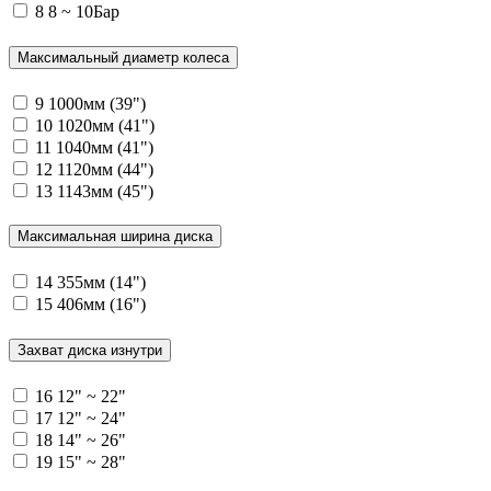
8
8 ~ 10Бар
Максимальный диаметр колеса
9
1000мм (39")
10
1020мм (41")
11
1040мм (41")
12
1120мм (44")
13
1143мм (45")
Максимальная ширина диска
14
355мм (14")
15
406мм (16")
Захват диска изнутри
16
12" ~ 22"
17
12" ~ 24"
18
14" ~ 26"
19
15" ~ 28"