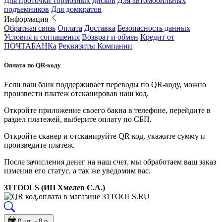
Для проточки тормозных дисков
Для автомобильных
подъемников
Для домкратов
Информация
Обратная связь
Оплата
Доставка
Безопасность данных
Условия и соглашения
Возврат и обмен
Кредит от
ПОЧТАБАНКа
Реквизиты Компании
Оплата по QR-коду
Если ваш банк поддерживает переводы по QR-коду, можно
произвести платеж отсканировав наш код.
Откройте приложение своего бакна в телефоне, перейдите в
раздел платежей, выберите оплату по СБП.
Откройте сканер и отсканируйте QR код, укажите сумму и
произведите платеж.
После зачисления денег на наш счет, мы обработаем ваш заказ
изменив его статус, а так же уведомим вас.
31TOOLS (ИП Хмелев С.А.)
0 шт. - 0 р.