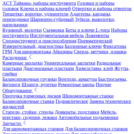
ACT Тайвань- наборы инструмента
Головки и наборы
головок
Ключи и наборы ключей
Отвертки и наборы отверток
Трещотки, воротки, удлинители
Адаптеры, карданы,
переходники
Шарнирно-губцевый
Зубила, выколотки,
напильники
Кузовной, молотки
Съемники
Биты и ключи L-типа
Наборы
инструмента
Инструментальная мебель
Ложементы
Специнструмент и приспособления
Пневматический
Измерительный, диагностика
Баллонные ключи
Фиксаторы
ГРМ
Для шиномонтажа
Абразивы
Сверла, метчики, плашки
Расходники
Камерные заплатки
Универсальные заплатки
Радиальные
пластыри
Диагональные пластыри
Химсоставы, клей
Жгуты,
грибки
Балансировочные грузики
Вентили, арматура
Быстросъемы,
фитинги
Шланги, рулетки
Ремонтные шипы
Прочие
Оборудование
Проточка тормозных дисков
Шиномонтажные станки
Балансировочные станки
Гидравлическое
Замена технических
жидкостей
Стапели, стойки, стенды
Домкраты, подставки
Мебель,
верстаки, сидения, лежаки
Автомобильные подъемники
Запчасти
Для шиномонтажных станков
Для балансировочных станков