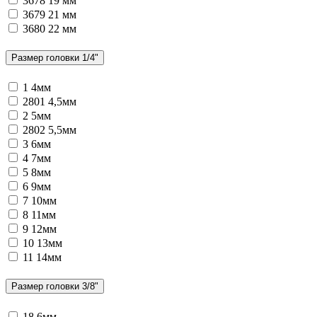
3678
19 мм
3679
21 мм
3680
22 мм
Размер головки 1/4"
1
4мм
2801
4,5мм
2
5мм
2802
5,5мм
3
6мм
4
7мм
5
8мм
6
9мм
7
10мм
8
11мм
9
12мм
10
13мм
11
14мм
Размер головки 3/8"
18
6мм