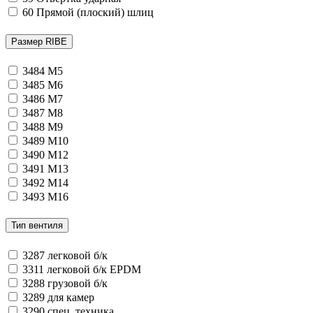
60
Прямой (плоский) шлиц
Размер RIBE
3484
M5
3485
M6
3486
M7
3487
M8
3488
M9
3489
M10
3490
M12
3491
M13
3492
M14
3493
M16
Тип вентиля
3287
легковой б/к
3311
легковой б/к EPDM
3288
грузовой б/к
3289
для камер
3290
спец. техника