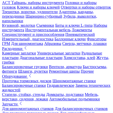
ACT Тайвань- наборы инструмента
Головки и наборы
головок
Ключи и наборы ключей
Отвертки и наборы отверток
Трещотки, воротки, удлинители
Адаптеры, карданы,
переходники
Шарнирно-губцевый
Зубила, выколотки,
напильники
Кузовной, молотки
Съемники
Биты и ключи L-типа
Наборы
инструмента
Инструментальная мебель
Ложементы
Специнструмент и приспособления
Пневматический
Измерительный, диагностика
Баллонные ключи
Фиксаторы
ГРМ
Для шиномонтажа
Абразивы
Сверла, метчики, плашки
Расходники
Камерные заплатки
Универсальные заплатки
Радиальные
пластыри
Диагональные пластыри
Химсоставы, клей
Жгуты,
грибки
Балансировочные грузики
Вентили, арматура
Быстросъемы,
фитинги
Шланги, рулетки
Ремонтные шипы
Прочие
Оборудование
Проточка тормозных дисков
Шиномонтажные станки
Балансировочные станки
Гидравлическое
Замена технических
жидкостей
Стапели, стойки, стенды
Домкраты, подставки
Мебель,
верстаки, сидения, лежаки
Автомобильные подъемники
Запчасти
Для шиномонтажных станков
Для балансировочных станков