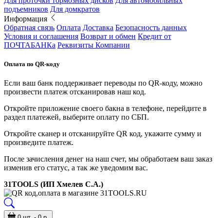
Для проточки тормозных дисков
Для автомобильных
подъемников
Для домкратов
Информация
Обратная связь
Оплата
Доставка
Безопасность данных
Условия и соглашения
Возврат и обмен
Кредит от
ПОЧТАБАНКа
Реквизиты Компании
Оплата по QR-коду
Если ваш банк поддерживает переводы по QR-коду, можно
произвести платеж отсканировав наш код.
Откройте приложение своего бакна в телефоне, перейдите в
раздел платежей, выберите оплату по СБП.
Откройте сканер и отсканируйте QR код, укажите сумму и
произведите платеж.
После зачисления денег на наш счет, мы обработаем ваш заказ
изменив его статус, а так же уведомим вас.
31TOOLS (ИП Хмелев С.А.)
0 шт. - 0 р.