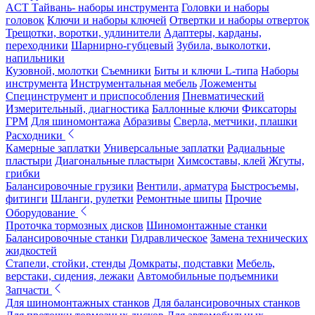
ACT Тайвань- наборы инструмента
Головки и наборы
головок
Ключи и наборы ключей
Отвертки и наборы отверток
Трещотки, воротки, удлинители
Адаптеры, карданы,
переходники
Шарнирно-губцевый
Зубила, выколотки,
напильники
Кузовной, молотки
Съемники
Биты и ключи L-типа
Наборы
инструмента
Инструментальная мебель
Ложементы
Специнструмент и приспособления
Пневматический
Измерительный, диагностика
Баллонные ключи
Фиксаторы
ГРМ
Для шиномонтажа
Абразивы
Сверла, метчики, плашки
Расходники
Камерные заплатки
Универсальные заплатки
Радиальные
пластыри
Диагональные пластыри
Химсоставы, клей
Жгуты,
грибки
Балансировочные грузики
Вентили, арматура
Быстросъемы,
фитинги
Шланги, рулетки
Ремонтные шипы
Прочие
Оборудование
Проточка тормозных дисков
Шиномонтажные станки
Балансировочные станки
Гидравлическое
Замена технических
жидкостей
Стапели, стойки, стенды
Домкраты, подставки
Мебель,
верстаки, сидения, лежаки
Автомобильные подъемники
Запчасти
Для шиномонтажных станков
Для балансировочных станков