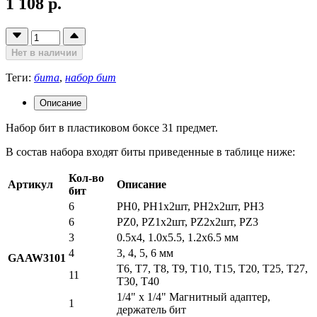
1 108 р.
Нет в наличии
Теги:
бита
,
набор бит
Описание
Набор бит в пластиковом боксе 31 предмет.
В состав набора входят биты приведенные в таблице ниже:
Кол-во
Артикул
Описание
бит
6
PH0, PH1x2шт, PH2x2шт, PH3
6
PZ0, PZ1x2шт, PZ2x2шт, PZ3
3
0.5x4, 1.0x5.5, 1.2x6.5 мм
4
3, 4, 5, 6 мм
GAAW3101
T6, T7, T8, T9, T10, T15, T20, T25, T27,
11
T30, T40
1/4" x 1/4" Магнитный адаптер,
1
держатель бит