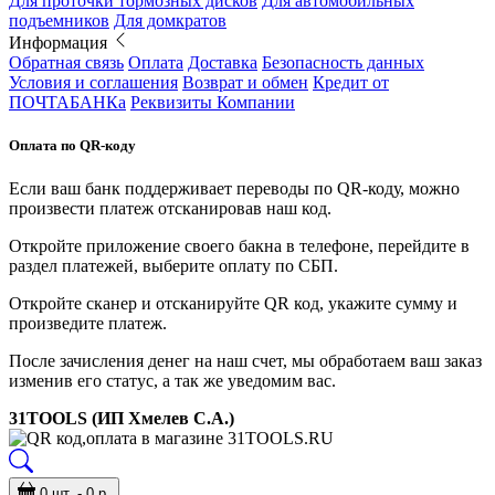
Для проточки тормозных дисков
Для автомобильных
подъемников
Для домкратов
Информация
Обратная связь
Оплата
Доставка
Безопасность данных
Условия и соглашения
Возврат и обмен
Кредит от
ПОЧТАБАНКа
Реквизиты Компании
Оплата по QR-коду
Если ваш банк поддерживает переводы по QR-коду, можно
произвести платеж отсканировав наш код.
Откройте приложение своего бакна в телефоне, перейдите в
раздел платежей, выберите оплату по СБП.
Откройте сканер и отсканируйте QR код, укажите сумму и
произведите платеж.
После зачисления денег на наш счет, мы обработаем ваш заказ
изменив его статус, а так же уведомим вас.
31TOOLS (ИП Хмелев С.А.)
0 шт. - 0 р.