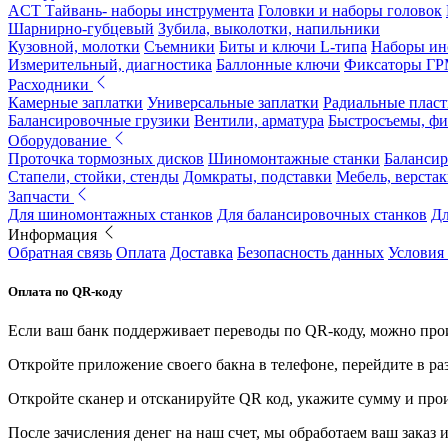
ACT Тайвань- наборы инструмента
Головки и наборы головок
Шарнирно-губцевый
Зубила, выколотки, напильники
Кузовной, молотки
Съемники
Биты и ключи L-типа
Наборы ин
Измерительный, диагностика
Баллонные ключи
Фиксаторы Г
Расходники
Камерные заплатки
Универсальные заплатки
Радиальные плас
Балансировочные грузики
Вентили, арматура
Быстросъемы, ф
Оборудование
Проточка тормозных дисков
Шиномонтажные станки
Балансир
Стапели, стойки, стенды
Домкраты, подставки
Мебель, верстак
Запчасти
Для шиномонтажных станков
Для балансировочных станков
Дл
Информация
Обратная связь
Оплата
Доставка
Безопасность данных
Условия
Оплата по QR-коду
Если ваш банк поддерживает переводы по QR-коду, можно прои
Откройте приложение своего бакна в телефоне, перейдите в ра
Откройте сканер и отсканируйте QR код, укажите сумму и про
После зачисления денег на наш счет, мы обработаем ваш заказ и