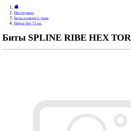
Инструмент
Биты и ключи L-типа
Набор бит 75 пр.
Биты SPLINE RIBE HEX TORX 