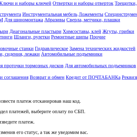
Ключи и наборы ключей
Отвертки и наборы отверток
Трещотки,
струмента
Инструментальная мебель
Ложементы
Специнструмен
РМ
Для шиномонтажа
Абразивы
Сверла, метчики, плашки
тыри
Диагональные пластыри
Химсоставы, клей
Жгуты, грибки
итинги
Шланги, рулетки
Ремонтные шипы
Прочие
овочные станки
Гидравлическое
Замена технических жидкостей
и, сидения, лежаки
Автомобильные подъемники
я проточки тормозных дисков
Для автомобильных подъемников
 и соглашения
Возврат и обмен
Кредит от ПОЧТАБАНКа
Реквиз
звести платеж отсканировав наш код.
здел платежей, выберите оплату по СБП.
изведите платеж.
зменив его статус, а так же уведомим вас.