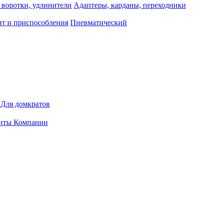
 воротки, удлинители
Адаптеры, карданы, переходники
т и приспособления
Пневматический
Для домкратов
иты Компании