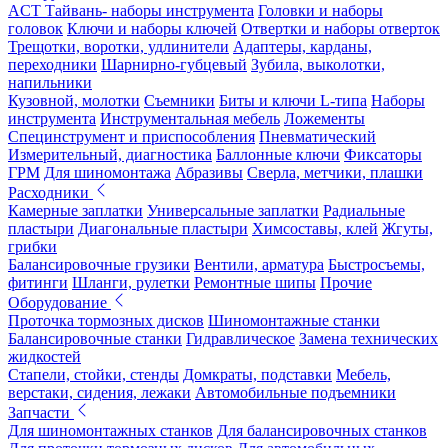
ACT Тайвань- наборы инструмента
Головки и наборы
головок
Ключи и наборы ключей
Отвертки и наборы отверток
Трещотки, воротки, удлинители
Адаптеры, карданы,
переходники
Шарнирно-губцевый
Зубила, выколотки,
напильники
Кузовной, молотки
Съемники
Биты и ключи L-типа
Наборы
инструмента
Инструментальная мебель
Ложементы
Специнструмент и приспособления
Пневматический
Измерительный, диагностика
Баллонные ключи
Фиксаторы
ГРМ
Для шиномонтажа
Абразивы
Сверла, метчики, плашки
Расходники
Камерные заплатки
Универсальные заплатки
Радиальные
пластыри
Диагональные пластыри
Химсоставы, клей
Жгуты,
грибки
Балансировочные грузики
Вентили, арматура
Быстросъемы,
фитинги
Шланги, рулетки
Ремонтные шипы
Прочие
Оборудование
Проточка тормозных дисков
Шиномонтажные станки
Балансировочные станки
Гидравлическое
Замена технических
жидкостей
Стапели, стойки, стенды
Домкраты, подставки
Мебель,
верстаки, сидения, лежаки
Автомобильные подъемники
Запчасти
Для шиномонтажных станков
Для балансировочных станков