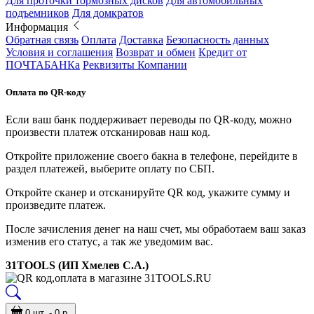
Для проточки тормозных дисков
Для автомобильных
подъемников
Для домкратов
Информация
Обратная связь
Оплата
Доставка
Безопасность данных
Условия и соглашения
Возврат и обмен
Кредит от
ПОЧТАБАНКа
Реквизиты Компании
Оплата по QR-коду
Если ваш банк поддерживает переводы по QR-коду, можно
произвести платеж отсканировав наш код.
Откройте приложение своего бакна в телефоне, перейдите в
раздел платежей, выберите оплату по СБП.
Откройте сканер и отсканируйте QR код, укажите сумму и
произведите платеж.
После зачисления денег на наш счет, мы обработаем ваш заказ
изменив его статус, а так же уведомим вас.
31TOOLS (ИП Хмелев С.А.)
0 шт. - 0 р.