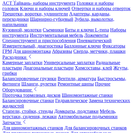
ACT Тайвань- наборы инструмента
Головки и наборы
головок
Ключи и наборы ключей
Отвертки и наборы отверток
Трещотки, воротки, удлинители
Адаптеры, карданы,
переходники
Шарнирно-губцевый
Зубила, выколотки,
напильники
Кузовной, молотки
Съемники
Биты и ключи L-типа
Наборы
инструмента
Инструментальная мебель
Ложементы
Специнструмент и приспособления
Пневматический
Измерительный, диагностика
Баллонные ключи
Фиксаторы
ГРМ
Для шиномонтажа
Абразивы
Сверла, метчики, плашки
Расходники
Камерные заплатки
Универсальные заплатки
Радиальные
пластыри
Диагональные пластыри
Химсоставы, клей
Жгуты,
грибки
Балансировочные грузики
Вентили, арматура
Быстросъемы,
фитинги
Шланги, рулетки
Ремонтные шипы
Прочие
Оборудование
Проточка тормозных дисков
Шиномонтажные станки
Балансировочные станки
Гидравлическое
Замена технических
жидкостей
Стапели, стойки, стенды
Домкраты, подставки
Мебель,
верстаки, сидения, лежаки
Автомобильные подъемники
Запчасти
Для шиномонтажных станков
Для балансировочных станков