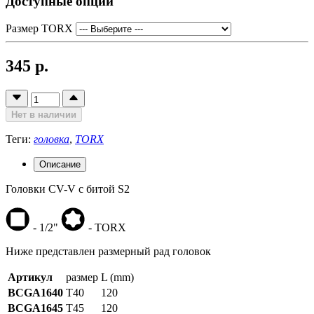
Доступные опции
Размер TORX
345 р.
Нет в наличии
Теги:
головка
,
TORX
Описание
Головки CV-V с битой S2
- 1/2"
- TORX
Ниже представлен размерный рад головок
Артикул
размер
L (mm)
BCGA1640
T40
120
BCGA1645
T45
120