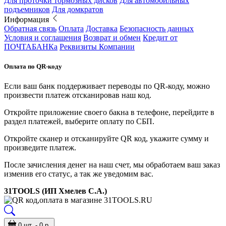
Для проточки тормозных дисков
Для автомобильных
подъемников
Для домкратов
Информация
Обратная связь
Оплата
Доставка
Безопасность данных
Условия и соглашения
Возврат и обмен
Кредит от
ПОЧТАБАНКа
Реквизиты Компании
Оплата по QR-коду
Если ваш банк поддерживает переводы по QR-коду, можно
произвести платеж отсканировав наш код.
Откройте приложение своего бакна в телефоне, перейдите в
раздел платежей, выберите оплату по СБП.
Откройте сканер и отсканируйте QR код, укажите сумму и
произведите платеж.
После зачисления денег на наш счет, мы обработаем ваш заказ
изменив его статус, а так же уведомим вас.
31TOOLS (ИП Хмелев С.А.)
0 шт. - 0 р.