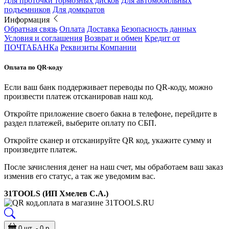
Для проточки тормозных дисков
Для автомобильных
подъемников
Для домкратов
Информация
Обратная связь
Оплата
Доставка
Безопасность данных
Условия и соглашения
Возврат и обмен
Кредит от
ПОЧТАБАНКа
Реквизиты Компании
Оплата по QR-коду
Если ваш банк поддерживает переводы по QR-коду, можно
произвести платеж отсканировав наш код.
Откройте приложение своего бакна в телефоне, перейдите в
раздел платежей, выберите оплату по СБП.
Откройте сканер и отсканируйте QR код, укажите сумму и
произведите платеж.
После зачисления денег на наш счет, мы обработаем ваш заказ
изменив его статус, а так же уведомим вас.
31TOOLS (ИП Хмелев С.А.)
0 шт. - 0 р.