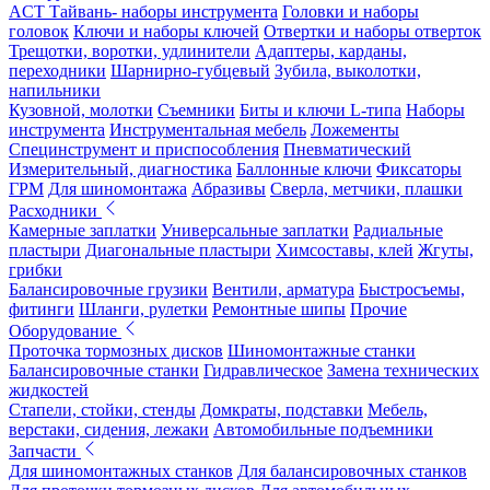
ACT Тайвань- наборы инструмента
Головки и наборы
головок
Ключи и наборы ключей
Отвертки и наборы отверток
Трещотки, воротки, удлинители
Адаптеры, карданы,
переходники
Шарнирно-губцевый
Зубила, выколотки,
напильники
Кузовной, молотки
Съемники
Биты и ключи L-типа
Наборы
инструмента
Инструментальная мебель
Ложементы
Специнструмент и приспособления
Пневматический
Измерительный, диагностика
Баллонные ключи
Фиксаторы
ГРМ
Для шиномонтажа
Абразивы
Сверла, метчики, плашки
Расходники
Камерные заплатки
Универсальные заплатки
Радиальные
пластыри
Диагональные пластыри
Химсоставы, клей
Жгуты,
грибки
Балансировочные грузики
Вентили, арматура
Быстросъемы,
фитинги
Шланги, рулетки
Ремонтные шипы
Прочие
Оборудование
Проточка тормозных дисков
Шиномонтажные станки
Балансировочные станки
Гидравлическое
Замена технических
жидкостей
Стапели, стойки, стенды
Домкраты, подставки
Мебель,
верстаки, сидения, лежаки
Автомобильные подъемники
Запчасти
Для шиномонтажных станков
Для балансировочных станков