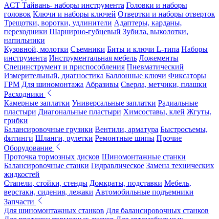
ACT Тайвань- наборы инструмента
Головки и наборы
головок
Ключи и наборы ключей
Отвертки и наборы отверток
Трещотки, воротки, удлинители
Адаптеры, карданы,
переходники
Шарнирно-губцевый
Зубила, выколотки,
напильники
Кузовной, молотки
Съемники
Биты и ключи L-типа
Наборы
инструмента
Инструментальная мебель
Ложементы
Специнструмент и приспособления
Пневматический
Измерительный, диагностика
Баллонные ключи
Фиксаторы
ГРМ
Для шиномонтажа
Абразивы
Сверла, метчики, плашки
Расходники
Камерные заплатки
Универсальные заплатки
Радиальные
пластыри
Диагональные пластыри
Химсоставы, клей
Жгуты,
грибки
Балансировочные грузики
Вентили, арматура
Быстросъемы,
фитинги
Шланги, рулетки
Ремонтные шипы
Прочие
Оборудование
Проточка тормозных дисков
Шиномонтажные станки
Балансировочные станки
Гидравлическое
Замена технических
жидкостей
Стапели, стойки, стенды
Домкраты, подставки
Мебель,
верстаки, сидения, лежаки
Автомобильные подъемники
Запчасти
Для шиномонтажных станков
Для балансировочных станков