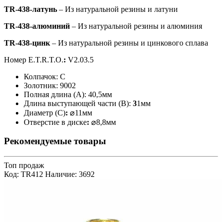
TR-
438
-латунь
– Из натуральной резины и латуни
TR-
438
-алюминий
– Из натуральной резины и алюминия
TR-
438
-цинк
– Из натуральной резины и цинкового сплава
Номер E.T.R.T.O.
:
V2.03.5
Колпачок: С
Золотник: 9002
Полная длина (А): 40,5мм
Длина выступающей части (В):
3
1мм
Диаметр (C)
:
⌀11мм
Отверстие в диске
:
⌀8,8мм
Рекомендуемые товары
Топ продаж
Код: TR412
Наличие: 3692