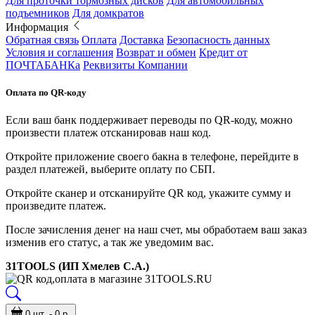
Для проточки тормозных дисков
Для автомобильных
подъемников
Для домкратов
Информация
Обратная связь
Оплата
Доставка
Безопасность данных
Условия и соглашения
Возврат и обмен
Кредит от
ПОЧТАБАНКа
Реквизиты Компании
Оплата по QR-коду
Если ваш банк поддерживает переводы по QR-коду, можно
произвести платеж отсканировав наш код.
Откройте приложение своего бакна в телефоне, перейдите в
раздел платежей, выберите оплату по СБП.
Откройте сканер и отсканируйте QR код, укажите сумму и
произведите платеж.
После зачисления денег на наш счет, мы обработаем ваш заказ
изменив его статус, а так же уведомим вас.
31TOOLS (ИП Хмелев С.А.)
0 шт. - 0 р.