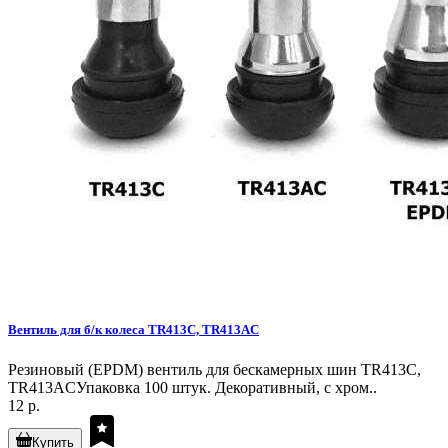
Вентиль для б/к колеса TR413C, TR413AC
Резиновый (EPDM) вентиль для бескамерных шин TR413C,
TR413ACУпаковка 100 штук. Декоративный, с хром..
12 р.
Купить