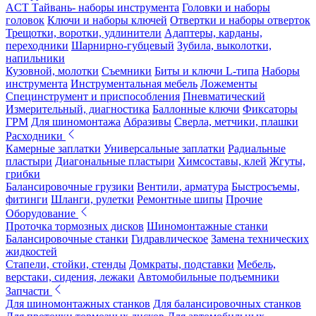
ACT Тайвань- наборы инструмента
Головки и наборы
головок
Ключи и наборы ключей
Отвертки и наборы отверток
Трещотки, воротки, удлинители
Адаптеры, карданы,
переходники
Шарнирно-губцевый
Зубила, выколотки,
напильники
Кузовной, молотки
Съемники
Биты и ключи L-типа
Наборы
инструмента
Инструментальная мебель
Ложементы
Специнструмент и приспособления
Пневматический
Измерительный, диагностика
Баллонные ключи
Фиксаторы
ГРМ
Для шиномонтажа
Абразивы
Сверла, метчики, плашки
Расходники
Камерные заплатки
Универсальные заплатки
Радиальные
пластыри
Диагональные пластыри
Химсоставы, клей
Жгуты,
грибки
Балансировочные грузики
Вентили, арматура
Быстросъемы,
фитинги
Шланги, рулетки
Ремонтные шипы
Прочие
Оборудование
Проточка тормозных дисков
Шиномонтажные станки
Балансировочные станки
Гидравлическое
Замена технических
жидкостей
Стапели, стойки, стенды
Домкраты, подставки
Мебель,
верстаки, сидения, лежаки
Автомобильные подъемники
Запчасти
Для шиномонтажных станков
Для балансировочных станков