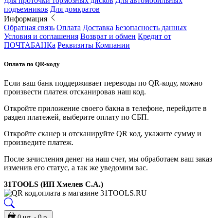
Для проточки тормозных дисков
Для автомобильных
подъемников
Для домкратов
Информация
Обратная связь
Оплата
Доставка
Безопасность данных
Условия и соглашения
Возврат и обмен
Кредит от
ПОЧТАБАНКа
Реквизиты Компании
Оплата по QR-коду
Если ваш банк поддерживает переводы по QR-коду, можно
произвести платеж отсканировав наш код.
Откройте приложение своего бакна в телефоне, перейдите в
раздел платежей, выберите оплату по СБП.
Откройте сканер и отсканируйте QR код, укажите сумму и
произведите платеж.
После зачисления денег на наш счет, мы обработаем ваш заказ
изменив его статус, а так же уведомим вас.
31TOOLS (ИП Хмелев С.А.)
0 шт. - 0 р.