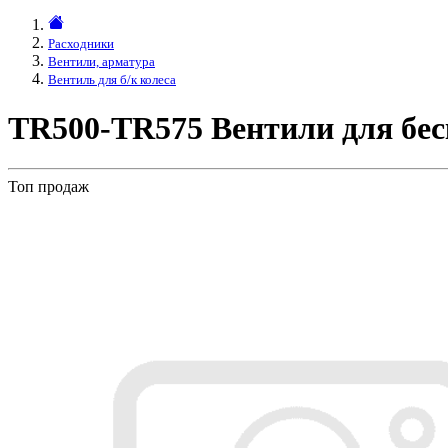
Расходники
Вентили, арматура
Вентиль для б/к колеса
TR500-TR575 Вентили для бе
Топ продаж