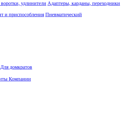
 воротки, удлинители
Адаптеры, карданы, переходники
т и приспособления
Пневматический
Для домкратов
иты Компании