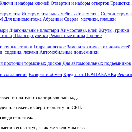
Ключи и наборы ключей
Отвертки и наборы отверток
Трещотки,
струмента
Инструментальная мебель
Ложементы
Специнструмен
РМ
Для шиномонтажа
Абразивы
Сверла, метчики, плашки
тыри
Диагональные пластыри
Химсоставы, клей
Жгуты, грибки
итинги
Шланги, рулетки
Ремонтные шипы
Прочие
овочные станки
Гидравлическое
Замена технических жидкостей
и, сидения, лежаки
Автомобильные подъемники
я проточки тормозных дисков
Для автомобильных подъемников
 и соглашения
Возврат и обмен
Кредит от ПОЧТАБАНКа
Реквиз
звести платеж отсканировав наш код.
здел платежей, выберите оплату по СБП.
изведите платеж.
зменив его статус, а так же уведомим вас.