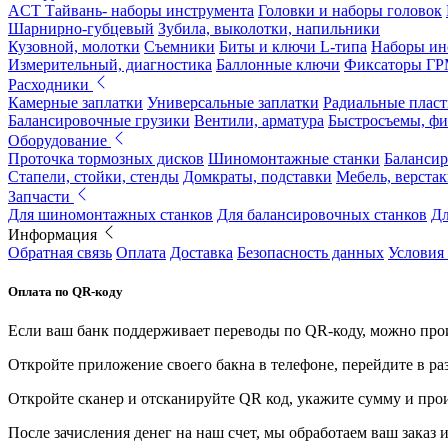
ACT Тайвань- наборы инструмента
Головки и наборы головок
Шарнирно-губцевый
Зубила, выколотки, напильники
Кузовной, молотки
Съемники
Биты и ключи L-типа
Наборы ин
Измерительный, диагностика
Баллонные ключи
Фиксаторы Г
Расходники
Камерные заплатки
Универсальные заплатки
Радиальные плас
Балансировочные грузики
Вентили, арматура
Быстросъемы, ф
Оборудование
Проточка тормозных дисков
Шиномонтажные станки
Балансир
Стапели, стойки, стенды
Домкраты, подставки
Мебель, верстак
Запчасти
Для шиномонтажных станков
Для балансировочных станков
Дл
Информация
Обратная связь
Оплата
Доставка
Безопасность данных
Условия
Оплата по QR-коду
Если ваш банк поддерживает переводы по QR-коду, можно прои
Откройте приложение своего бакна в телефоне, перейдите в ра
Откройте сканер и отсканируйте QR код, укажите сумму и про
После зачисления денег на наш счет, мы обработаем ваш заказ и