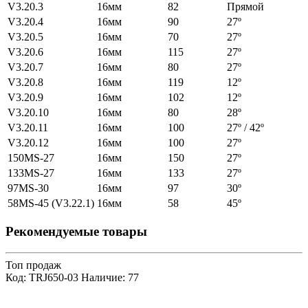
V3.20.3
16мм
82
Прямой
V3.20.4
16мм
90
27º
V3.20.5
16мм
70
27º
V3.20.6
16мм
115
27º
V3.20.7
16мм
80
27º
V3.20.8
16мм
119
12º
V3.20.9
16мм
102
12º
V3.20.10
16мм
80
28º
V3.20.11
16мм
100
27º / 42º
V3.20.12
16мм
100
27º
150MS-27
16мм
150
27º
133MS-27
16мм
133
27º
97MS-30
16мм
97
30º
58MS-45 (V3.22.1)
16мм
58
45º
Рекомендуемые товары
Топ продаж
Код: TRJ650-03
Наличие: 77