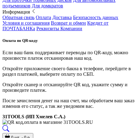
Для проточки тормозных дисков
Для автомобильных
подъемников
Для домкратов
Информация
Обратная связь
Оплата
Доставка
Безопасность данных
Условия и соглашения
Возврат и обмен
Кредит от
ПОЧТАБАНКа
Реквизиты Компании
Оплата по QR-коду
Если ваш банк поддерживает переводы по QR-коду, можно
произвести платеж отсканировав наш код.
Откройте приложение своего бакна в телефоне, перейдите в
раздел платежей, выберите оплату по СБП.
Откройте сканер и отсканируйте QR код, укажите сумму и
произведите платеж.
После зачисления денег на наш счет, мы обработаем ваш заказ
изменив его статус, а так же уведомим вас.
31TOOLS (ИП Хмелев С.А.)
0 шт. - 0 р.