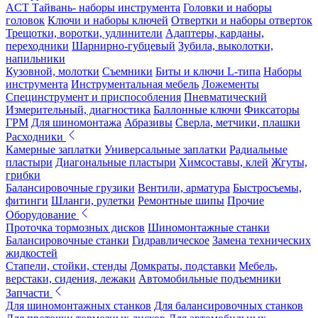
ACT Тайвань- наборы инструмента
Головки и наборы
головок
Ключи и наборы ключей
Отвертки и наборы отверток
Трещотки, воротки, удлинители
Адаптеры, карданы,
переходники
Шарнирно-губцевый
Зубила, выколотки,
напильники
Кузовной, молотки
Съемники
Биты и ключи L-типа
Наборы
инструмента
Инструментальная мебель
Ложементы
Специнструмент и приспособления
Пневматический
Измерительный, диагностика
Баллонные ключи
Фиксаторы
ГРМ
Для шиномонтажа
Абразивы
Сверла, метчики, плашки
Расходники
Камерные заплатки
Универсальные заплатки
Радиальные
пластыри
Диагональные пластыри
Химсоставы, клей
Жгуты,
грибки
Балансировочные грузики
Вентили, арматура
Быстросъемы,
фитинги
Шланги, рулетки
Ремонтные шипы
Прочие
Оборудование
Проточка тормозных дисков
Шиномонтажные станки
Балансировочные станки
Гидравлическое
Замена технических
жидкостей
Стапели, стойки, стенды
Домкраты, подставки
Мебель,
верстаки, сидения, лежаки
Автомобильные подъемники
Запчасти
Для шиномонтажных станков
Для балансировочных станков