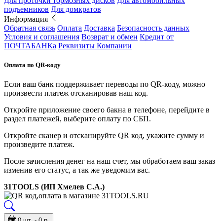
Для проточки тормозных дисков
Для автомобильных
подъемников
Для домкратов
Информация
Обратная связь
Оплата
Доставка
Безопасность данных
Условия и соглашения
Возврат и обмен
Кредит от
ПОЧТАБАНКа
Реквизиты Компании
Оплата по QR-коду
Если ваш банк поддерживает переводы по QR-коду, можно
произвести платеж отсканировав наш код.
Откройте приложение своего бакна в телефоне, перейдите в
раздел платежей, выберите оплату по СБП.
Откройте сканер и отсканируйте QR код, укажите сумму и
произведите платеж.
После зачисления денег на наш счет, мы обработаем ваш заказ
изменив его статус, а так же уведомим вас.
31TOOLS (ИП Хмелев С.А.)
0 шт. - 0 р.