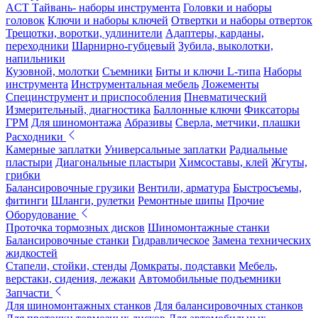
ACT Тайвань- наборы инструмента
Головки и наборы
головок
Ключи и наборы ключей
Отвертки и наборы отверток
Трещотки, воротки, удлинители
Адаптеры, карданы,
переходники
Шарнирно-губцевый
Зубила, выколотки,
напильники
Кузовной, молотки
Съемники
Биты и ключи L-типа
Наборы
инструмента
Инструментальная мебель
Ложементы
Специнструмент и приспособления
Пневматический
Измерительный, диагностика
Баллонные ключи
Фиксаторы
ГРМ
Для шиномонтажа
Абразивы
Сверла, метчики, плашки
Расходники
Камерные заплатки
Универсальные заплатки
Радиальные
пластыри
Диагональные пластыри
Химсоставы, клей
Жгуты,
грибки
Балансировочные грузики
Вентили, арматура
Быстросъемы,
фитинги
Шланги, рулетки
Ремонтные шипы
Прочие
Оборудование
Проточка тормозных дисков
Шиномонтажные станки
Балансировочные станки
Гидравлическое
Замена технических
жидкостей
Стапели, стойки, стенды
Домкраты, подставки
Мебель,
верстаки, сидения, лежаки
Автомобильные подъемники
Запчасти
Для шиномонтажных станков
Для балансировочных станков