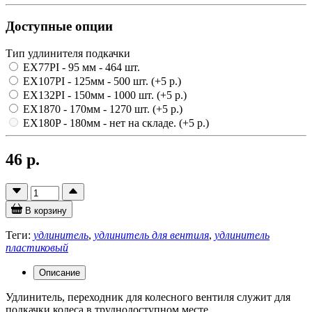
Доступные опции
Тип удлинителя подкачки
EX77PI - 95 мм
- 464 шт.
EX107PI - 125мм
- 500 шт.
(+5 р.)
EX132PI - 150мм
- 1000 шт.
(+5 р.)
EX1870 - 170мм
- 1270 шт.
(+5 р.)
EX180P - 180мм
- нет на складе.
(+5 р.)
46 р.
В корзину
Теги:
удлинитель
,
удлинитель для вентиля
,
удлинитель
пластиковый
Описание
Удлинитель, переходник для колесного вентиля служит для
подкачки колеса в труднодоступном месте.