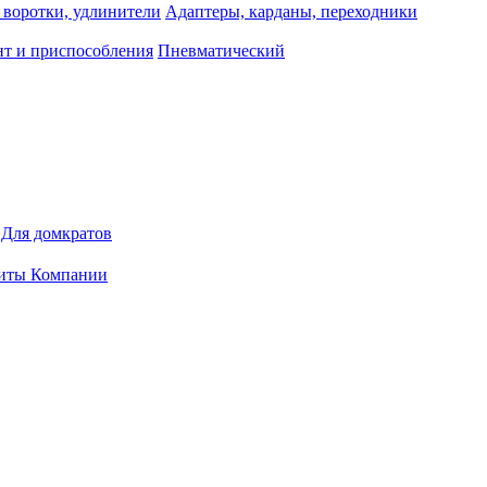
 воротки, удлинители
Адаптеры, карданы, переходники
т и приспособления
Пневматический
Для домкратов
иты Компании