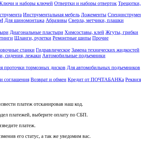
Ключи и наборы ключей
Отвертки и наборы отверток
Трещотки,
струмента
Инструментальная мебель
Ложементы
Специнструмен
РМ
Для шиномонтажа
Абразивы
Сверла, метчики, плашки
тыри
Диагональные пластыри
Химсоставы, клей
Жгуты, грибки
итинги
Шланги, рулетки
Ремонтные шипы
Прочие
овочные станки
Гидравлическое
Замена технических жидкостей
и, сидения, лежаки
Автомобильные подъемники
я проточки тормозных дисков
Для автомобильных подъемников
 и соглашения
Возврат и обмен
Кредит от ПОЧТАБАНКа
Реквиз
звести платеж отсканировав наш код.
здел платежей, выберите оплату по СБП.
изведите платеж.
зменив его статус, а так же уведомим вас.