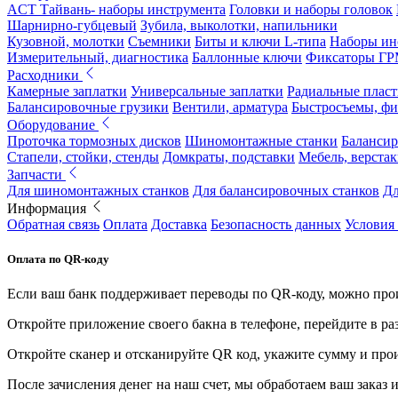
ACT Тайвань- наборы инструмента
Головки и наборы головок
Шарнирно-губцевый
Зубила, выколотки, напильники
Кузовной, молотки
Съемники
Биты и ключи L-типа
Наборы ин
Измерительный, диагностика
Баллонные ключи
Фиксаторы Г
Расходники
Камерные заплатки
Универсальные заплатки
Радиальные плас
Балансировочные грузики
Вентили, арматура
Быстросъемы, ф
Оборудование
Проточка тормозных дисков
Шиномонтажные станки
Балансир
Стапели, стойки, стенды
Домкраты, подставки
Мебель, верстак
Запчасти
Для шиномонтажных станков
Для балансировочных станков
Дл
Информация
Обратная связь
Оплата
Доставка
Безопасность данных
Условия
Оплата по QR-коду
Если ваш банк поддерживает переводы по QR-коду, можно прои
Откройте приложение своего бакна в телефоне, перейдите в ра
Откройте сканер и отсканируйте QR код, укажите сумму и про
После зачисления денег на наш счет, мы обработаем ваш заказ и