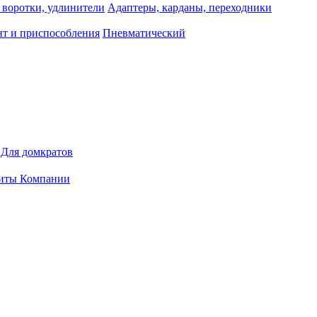
 воротки, удлинители
Адаптеры, карданы, переходники
т и приспособления
Пневматический
Для домкратов
иты Компании