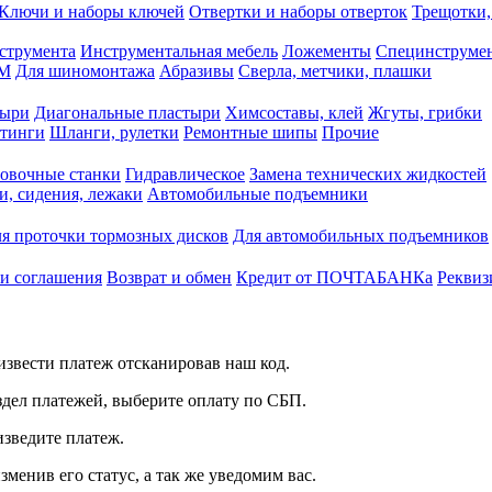
Ключи и наборы ключей
Отвертки и наборы отверток
Трещотки,
струмента
Инструментальная мебель
Ложементы
Специнструмен
РМ
Для шиномонтажа
Абразивы
Сверла, метчики, плашки
тыри
Диагональные пластыри
Химсоставы, клей
Жгуты, грибки
итинги
Шланги, рулетки
Ремонтные шипы
Прочие
овочные станки
Гидравлическое
Замена технических жидкостей
и, сидения, лежаки
Автомобильные подъемники
я проточки тормозных дисков
Для автомобильных подъемников
 и соглашения
Возврат и обмен
Кредит от ПОЧТАБАНКа
Реквиз
звести платеж отсканировав наш код.
здел платежей, выберите оплату по СБП.
изведите платеж.
зменив его статус, а так же уведомим вас.