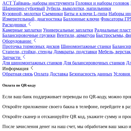
ACT Тайвань- наборы инструмента
Головки и наборы головок
Шарнирно-губцевый
Зубила, выколотки, напильники
Кузовной, молотки
Съемники
Биты и ключи L-типа
Наборы ин
Измерительный, диагностика
Баллонные ключи
Фиксаторы Г
Расходники
Камерные заплатки
Универсальные заплатки
Радиальные плас
Балансировочные грузики
Вентили, арматура
Быстросъемы, ф
Оборудование
Проточка тормозных дисков
Шиномонтажные станки
Балансир
Стапели, стойки, стенды
Домкраты, подставки
Мебель, верстак
Запчасти
Для шиномонтажных станков
Для балансировочных станков
Дл
Информация
Обратная связь
Оплата
Доставка
Безопасность данных
Условия
Оплата по QR-коду
Если ваш банк поддерживает переводы по QR-коду, можно прои
Откройте приложение своего бакна в телефоне, перейдите в ра
Откройте сканер и отсканируйте QR код, укажите сумму и про
После зачисления денег на наш счет, мы обработаем ваш заказ и