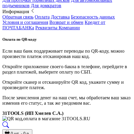
Для проточки тормозных дисков
Для автомобильных
подъемников
Для домкратов
Информация
Обратная связь
Оплата
Доставка
Безопасность данных
Условия и соглашения
Возврат и обмен
Кредит от
ПОЧТАБАНКа
Реквизиты Компании
Оплата по QR-коду
Если ваш банк поддерживает переводы по QR-коду, можно
произвести платеж отсканировав наш код.
Откройте приложение своего бакна в телефоне, перейдите в
раздел платежей, выберите оплату по СБП.
Откройте сканер и отсканируйте QR код, укажите сумму и
произведите платеж.
После зачисления денег на наш счет, мы обработаем ваш заказ
изменив его статус, а так же уведомим вас.
31TOOLS (ИП Хмелев С.А.)
0 шт. - 0 р.