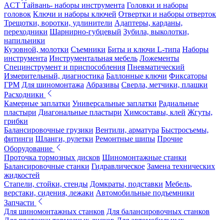
ACT Тайвань- наборы инструмента
Головки и наборы
головок
Ключи и наборы ключей
Отвертки и наборы отверток
Трещотки, воротки, удлинители
Адаптеры, карданы,
переходники
Шарнирно-губцевый
Зубила, выколотки,
напильники
Кузовной, молотки
Съемники
Биты и ключи L-типа
Наборы
инструмента
Инструментальная мебель
Ложементы
Специнструмент и приспособления
Пневматический
Измерительный, диагностика
Баллонные ключи
Фиксаторы
ГРМ
Для шиномонтажа
Абразивы
Сверла, метчики, плашки
Расходники
Камерные заплатки
Универсальные заплатки
Радиальные
пластыри
Диагональные пластыри
Химсоставы, клей
Жгуты,
грибки
Балансировочные грузики
Вентили, арматура
Быстросъемы,
фитинги
Шланги, рулетки
Ремонтные шипы
Прочие
Оборудование
Проточка тормозных дисков
Шиномонтажные станки
Балансировочные станки
Гидравлическое
Замена технических
жидкостей
Стапели, стойки, стенды
Домкраты, подставки
Мебель,
верстаки, сидения, лежаки
Автомобильные подъемники
Запчасти
Для шиномонтажных станков
Для балансировочных станков