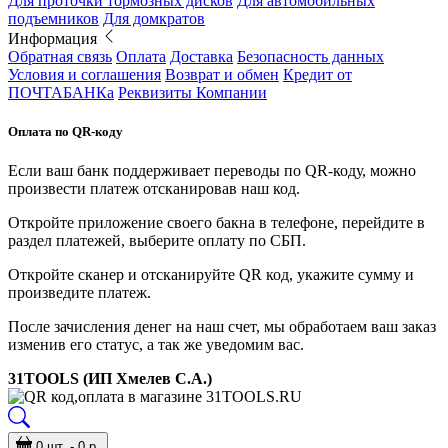
Для проточки тормозных дисков
Для автомобильных
подъемников
Для домкратов
Информация
Обратная связь
Оплата
Доставка
Безопасность данных
Условия и соглашения
Возврат и обмен
Кредит от
ПОЧТАБАНКа
Реквизиты Компании
Оплата по QR-коду
Если ваш банк поддерживает переводы по QR-коду, можно
произвести платеж отсканировав наш код.
Откройте приложение своего бакна в телефоне, перейдите в
раздел платежей, выберите оплату по СБП.
Откройте сканер и отсканируйте QR код, укажите сумму и
произведите платеж.
После зачисления денег на наш счет, мы обработаем ваш заказ
изменив его статус, а так же уведомим вас.
31TOOLS (ИП Хмелев С.А.)
0 шт. - 0 р.