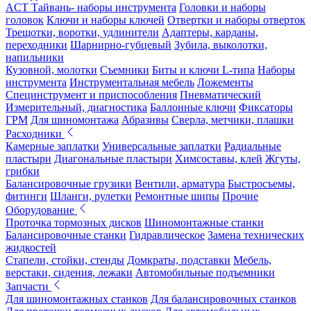
ACT Тайвань- наборы инструмента
Головки и наборы
головок
Ключи и наборы ключей
Отвертки и наборы отверток
Трещотки, воротки, удлинители
Адаптеры, карданы,
переходники
Шарнирно-губцевый
Зубила, выколотки,
напильники
Кузовной, молотки
Съемники
Биты и ключи L-типа
Наборы
инструмента
Инструментальная мебель
Ложементы
Специнструмент и приспособления
Пневматический
Измерительный, диагностика
Баллонные ключи
Фиксаторы
ГРМ
Для шиномонтажа
Абразивы
Сверла, метчики, плашки
Расходники
Камерные заплатки
Универсальные заплатки
Радиальные
пластыри
Диагональные пластыри
Химсоставы, клей
Жгуты,
грибки
Балансировочные грузики
Вентили, арматура
Быстросъемы,
фитинги
Шланги, рулетки
Ремонтные шипы
Прочие
Оборудование
Проточка тормозных дисков
Шиномонтажные станки
Балансировочные станки
Гидравлическое
Замена технических
жидкостей
Стапели, стойки, стенды
Домкраты, подставки
Мебель,
верстаки, сидения, лежаки
Автомобильные подъемники
Запчасти
Для шиномонтажных станков
Для балансировочных станков