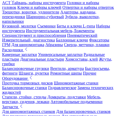
ACT Тайвань- наборы инструмента
Головки и наборы
головок
Ключи и наборы ключей
Отвертки и наборы отверток
Трещотки, воротки, удлинители
Адаптеры, карданы,
переходники
Шарнирно-губцевый
Зубила, выколотки,
напильники
Кузовной, молотки
Съемники
Биты и ключи L-типа
Наборы
инструмента
Инструментальная мебель
Ложементы
Специнструмент и приспособления
Пневматический
Измерительный, диагностика
Баллонные ключи
Фиксаторы
ГРМ
Для шиномонтажа
Абразивы
Сверла, метчики, плашки
Расходники
Камерные заплатки
Универсальные заплатки
Радиальные
пластыри
Диагональные пластыри
Химсоставы, клей
Жгуты,
грибки
Балансировочные грузики
Вентили, арматура
Быстросъемы,
фитинги
Шланги, рулетки
Ремонтные шипы
Прочие
Оборудование
Проточка тормозных дисков
Шиномонтажные станки
Балансировочные станки
Гидравлическое
Замена технических
жидкостей
Стапели, стойки, стенды
Домкраты, подставки
Мебель,
верстаки, сидения, лежаки
Автомобильные подъемники
Запчасти
Для шиномонтажных станков
Для балансировочных станков