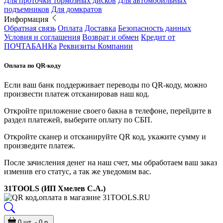
Для проточки тормозных дисков
Для автомобильных
подъемников
Для домкратов
Информация
Обратная связь
Оплата
Доставка
Безопасность данных
Условия и соглашения
Возврат и обмен
Кредит от
ПОЧТАБАНКа
Реквизиты Компании
Оплата по QR-коду
Если ваш банк поддерживает переводы по QR-коду, можно
произвести платеж отсканировав наш код.
Откройте приложение своего бакна в телефоне, перейдите в
раздел платежей, выберите оплату по СБП.
Откройте сканер и отсканируйте QR код, укажите сумму и
произведите платеж.
После зачисления денег на наш счет, мы обработаем ваш заказ
изменив его статус, а так же уведомим вас.
31TOOLS (ИП Хмелев С.А.)
0 шт. - 0 р.