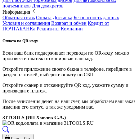
Для проточки тормозных дисков
Для автомобильных
подъемников
Для домкратов
Информация
Обратная связь
Оплата
Доставка
Безопасность данных
Условия и соглашения
Возврат и обмен
Кредит от
ПОЧТАБАНКа
Реквизиты Компании
Оплата по QR-коду
Если ваш банк поддерживает переводы по QR-коду, можно
произвести платеж отсканировав наш код.
Откройте приложение своего бакна в телефоне, перейдите в
раздел платежей, выберите оплату по СБП.
Откройте сканер и отсканируйте QR код, укажите сумму и
произведите платеж.
После зачисления денег на наш счет, мы обработаем ваш заказ
изменив его статус, а так же уведомим вас.
31TOOLS (ИП Хмелев С.А.)
0 шт. - 0 р.