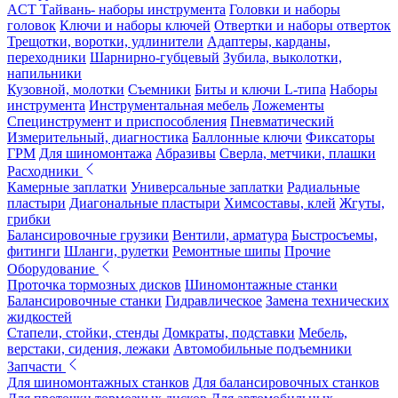
ACT Тайвань- наборы инструмента
Головки и наборы
головок
Ключи и наборы ключей
Отвертки и наборы отверток
Трещотки, воротки, удлинители
Адаптеры, карданы,
переходники
Шарнирно-губцевый
Зубила, выколотки,
напильники
Кузовной, молотки
Съемники
Биты и ключи L-типа
Наборы
инструмента
Инструментальная мебель
Ложементы
Специнструмент и приспособления
Пневматический
Измерительный, диагностика
Баллонные ключи
Фиксаторы
ГРМ
Для шиномонтажа
Абразивы
Сверла, метчики, плашки
Расходники
Камерные заплатки
Универсальные заплатки
Радиальные
пластыри
Диагональные пластыри
Химсоставы, клей
Жгуты,
грибки
Балансировочные грузики
Вентили, арматура
Быстросъемы,
фитинги
Шланги, рулетки
Ремонтные шипы
Прочие
Оборудование
Проточка тормозных дисков
Шиномонтажные станки
Балансировочные станки
Гидравлическое
Замена технических
жидкостей
Стапели, стойки, стенды
Домкраты, подставки
Мебель,
верстаки, сидения, лежаки
Автомобильные подъемники
Запчасти
Для шиномонтажных станков
Для балансировочных станков