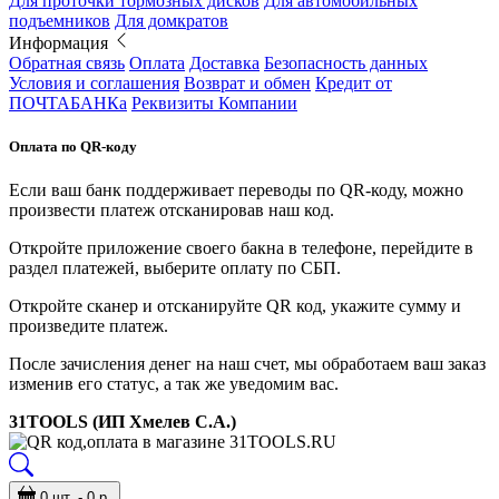
Для проточки тормозных дисков
Для автомобильных
подъемников
Для домкратов
Информация
Обратная связь
Оплата
Доставка
Безопасность данных
Условия и соглашения
Возврат и обмен
Кредит от
ПОЧТАБАНКа
Реквизиты Компании
Оплата по QR-коду
Если ваш банк поддерживает переводы по QR-коду, можно
произвести платеж отсканировав наш код.
Откройте приложение своего бакна в телефоне, перейдите в
раздел платежей, выберите оплату по СБП.
Откройте сканер и отсканируйте QR код, укажите сумму и
произведите платеж.
После зачисления денег на наш счет, мы обработаем ваш заказ
изменив его статус, а так же уведомим вас.
31TOOLS (ИП Хмелев С.А.)
0 шт. - 0 р.