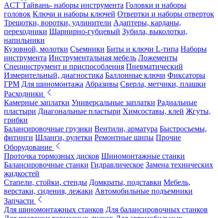
ACT Тайвань- наборы инструмента
Головки и наборы
головок
Ключи и наборы ключей
Отвертки и наборы отверток
Трещотки, воротки, удлинители
Адаптеры, карданы,
переходники
Шарнирно-губцевый
Зубила, выколотки,
напильники
Кузовной, молотки
Съемники
Биты и ключи L-типа
Наборы
инструмента
Инструментальная мебель
Ложементы
Специнструмент и приспособления
Пневматический
Измерительный, диагностика
Баллонные ключи
Фиксаторы
ГРМ
Для шиномонтажа
Абразивы
Сверла, метчики, плашки
Расходники
Камерные заплатки
Универсальные заплатки
Радиальные
пластыри
Диагональные пластыри
Химсоставы, клей
Жгуты,
грибки
Балансировочные грузики
Вентили, арматура
Быстросъемы,
фитинги
Шланги, рулетки
Ремонтные шипы
Прочие
Оборудование
Проточка тормозных дисков
Шиномонтажные станки
Балансировочные станки
Гидравлическое
Замена технических
жидкостей
Стапели, стойки, стенды
Домкраты, подставки
Мебель,
верстаки, сидения, лежаки
Автомобильные подъемники
Запчасти
Для шиномонтажных станков
Для балансировочных станков