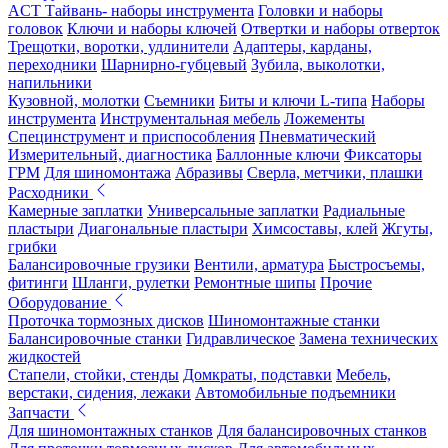
ACT Тайвань- наборы инструмента
Головки и наборы
головок
Ключи и наборы ключей
Отвертки и наборы отверток
Трещотки, воротки, удлинители
Адаптеры, карданы,
переходники
Шарнирно-губцевый
Зубила, выколотки,
напильники
Кузовной, молотки
Съемники
Биты и ключи L-типа
Наборы
инструмента
Инструментальная мебель
Ложементы
Специнструмент и приспособления
Пневматический
Измерительный, диагностика
Баллонные ключи
Фиксаторы
ГРМ
Для шиномонтажа
Абразивы
Сверла, метчики, плашки
Расходники
Камерные заплатки
Универсальные заплатки
Радиальные
пластыри
Диагональные пластыри
Химсоставы, клей
Жгуты,
грибки
Балансировочные грузики
Вентили, арматура
Быстросъемы,
фитинги
Шланги, рулетки
Ремонтные шипы
Прочие
Оборудование
Проточка тормозных дисков
Шиномонтажные станки
Балансировочные станки
Гидравлическое
Замена технических
жидкостей
Стапели, стойки, стенды
Домкраты, подставки
Мебель,
верстаки, сидения, лежаки
Автомобильные подъемники
Запчасти
Для шиномонтажных станков
Для балансировочных станков