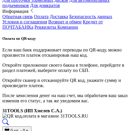
Для проточки тормозных дисков
Для автомобильных
подъемников
Для домкратов
Информация
Обратная связь
Оплата
Доставка
Безопасность данных
Условия и соглашения
Возврат и обмен
Кредит от
ПОЧТАБАНКа
Реквизиты Компании
Оплата по QR-коду
Если ваш банк поддерживает переводы по QR-коду, можно
произвести платеж отсканировав наш код.
Откройте приложение своего бакна в телефоне, перейдите в
раздел платежей, выберите оплату по СБП.
Откройте сканер и отсканируйте QR код, укажите сумму и
произведите платеж.
После зачисления денег на наш счет, мы обработаем ваш заказ
изменив его статус, а так же уведомим вас.
31TOOLS (ИП Хмелев С.А.)
0 шт. - 0 р.