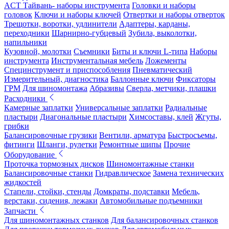
ACT Тайвань- наборы инструмента
Головки и наборы
головок
Ключи и наборы ключей
Отвертки и наборы отверток
Трещотки, воротки, удлинители
Адаптеры, карданы,
переходники
Шарнирно-губцевый
Зубила, выколотки,
напильники
Кузовной, молотки
Съемники
Биты и ключи L-типа
Наборы
инструмента
Инструментальная мебель
Ложементы
Специнструмент и приспособления
Пневматический
Измерительный, диагностика
Баллонные ключи
Фиксаторы
ГРМ
Для шиномонтажа
Абразивы
Сверла, метчики, плашки
Расходники
Камерные заплатки
Универсальные заплатки
Радиальные
пластыри
Диагональные пластыри
Химсоставы, клей
Жгуты,
грибки
Балансировочные грузики
Вентили, арматура
Быстросъемы,
фитинги
Шланги, рулетки
Ремонтные шипы
Прочие
Оборудование
Проточка тормозных дисков
Шиномонтажные станки
Балансировочные станки
Гидравлическое
Замена технических
жидкостей
Стапели, стойки, стенды
Домкраты, подставки
Мебель,
верстаки, сидения, лежаки
Автомобильные подъемники
Запчасти
Для шиномонтажных станков
Для балансировочных станков