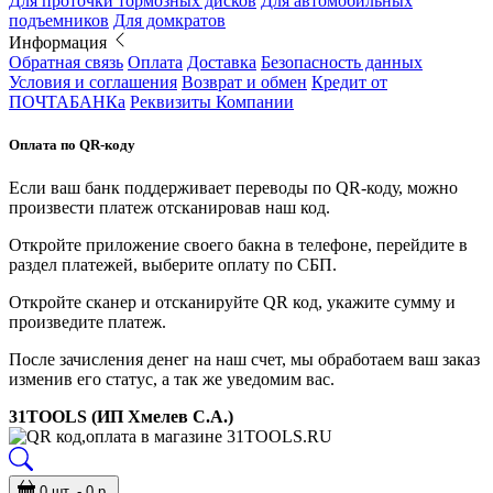
Для проточки тормозных дисков
Для автомобильных
подъемников
Для домкратов
Информация
Обратная связь
Оплата
Доставка
Безопасность данных
Условия и соглашения
Возврат и обмен
Кредит от
ПОЧТАБАНКа
Реквизиты Компании
Оплата по QR-коду
Если ваш банк поддерживает переводы по QR-коду, можно
произвести платеж отсканировав наш код.
Откройте приложение своего бакна в телефоне, перейдите в
раздел платежей, выберите оплату по СБП.
Откройте сканер и отсканируйте QR код, укажите сумму и
произведите платеж.
После зачисления денег на наш счет, мы обработаем ваш заказ
изменив его статус, а так же уведомим вас.
31TOOLS (ИП Хмелев С.А.)
0 шт. - 0 р.