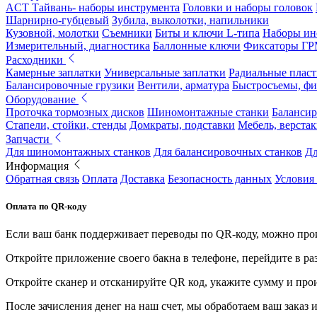
ACT Тайвань- наборы инструмента
Головки и наборы головок
Шарнирно-губцевый
Зубила, выколотки, напильники
Кузовной, молотки
Съемники
Биты и ключи L-типа
Наборы ин
Измерительный, диагностика
Баллонные ключи
Фиксаторы Г
Расходники
Камерные заплатки
Универсальные заплатки
Радиальные плас
Балансировочные грузики
Вентили, арматура
Быстросъемы, ф
Оборудование
Проточка тормозных дисков
Шиномонтажные станки
Балансир
Стапели, стойки, стенды
Домкраты, подставки
Мебель, верстак
Запчасти
Для шиномонтажных станков
Для балансировочных станков
Дл
Информация
Обратная связь
Оплата
Доставка
Безопасность данных
Условия
Оплата по QR-коду
Если ваш банк поддерживает переводы по QR-коду, можно прои
Откройте приложение своего бакна в телефоне, перейдите в ра
Откройте сканер и отсканируйте QR код, укажите сумму и про
После зачисления денег на наш счет, мы обработаем ваш заказ и