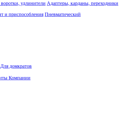
 воротки, удлинители
Адаптеры, карданы, переходники
т и приспособления
Пневматический
Для домкратов
иты Компании