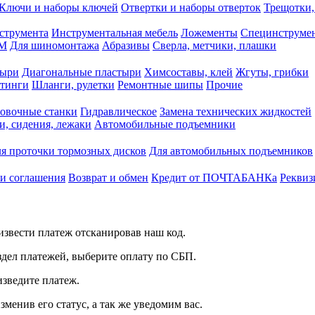
Ключи и наборы ключей
Отвертки и наборы отверток
Трещотки,
струмента
Инструментальная мебель
Ложементы
Специнструмен
РМ
Для шиномонтажа
Абразивы
Сверла, метчики, плашки
тыри
Диагональные пластыри
Химсоставы, клей
Жгуты, грибки
итинги
Шланги, рулетки
Ремонтные шипы
Прочие
овочные станки
Гидравлическое
Замена технических жидкостей
и, сидения, лежаки
Автомобильные подъемники
я проточки тормозных дисков
Для автомобильных подъемников
 и соглашения
Возврат и обмен
Кредит от ПОЧТАБАНКа
Реквиз
звести платеж отсканировав наш код.
здел платежей, выберите оплату по СБП.
изведите платеж.
зменив его статус, а так же уведомим вас.