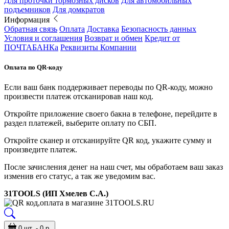
Для проточки тормозных дисков
Для автомобильных
подъемников
Для домкратов
Информация
Обратная связь
Оплата
Доставка
Безопасность данных
Условия и соглашения
Возврат и обмен
Кредит от
ПОЧТАБАНКа
Реквизиты Компании
Оплата по QR-коду
Если ваш банк поддерживает переводы по QR-коду, можно
произвести платеж отсканировав наш код.
Откройте приложение своего бакна в телефоне, перейдите в
раздел платежей, выберите оплату по СБП.
Откройте сканер и отсканируйте QR код, укажите сумму и
произведите платеж.
После зачисления денег на наш счет, мы обработаем ваш заказ
изменив его статус, а так же уведомим вас.
31TOOLS (ИП Хмелев С.А.)
0 шт. - 0 р.