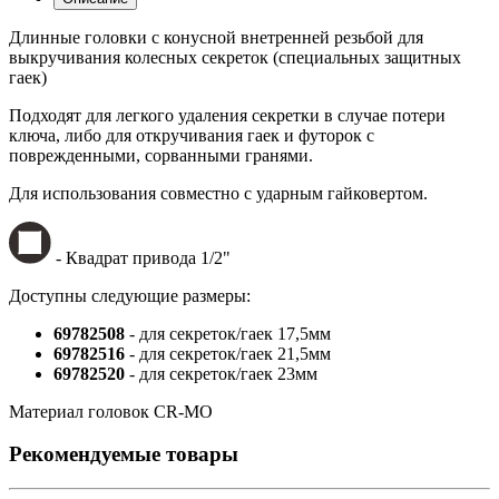
Длинные головки с конусной внетренней резьбой для
выкручивания колесных секреток (специальных защитных
гаек)
Подходят для легкого удаления секретки в случае потери
ключа, либо для откручивания гаек и футорок с
поврежденными, сорванными гранями.
Для использования совместно с ударным гайковертом.
- Квадрат привода 1/2"
Доступны следующие размеры:
69782508
- для секреток/гаек 17,5мм
69782516
- для секреток/гаек 21,5мм
69782520
- для секреток/гаек 23мм
Материал головок CR-MO
Рекомендуемые товары