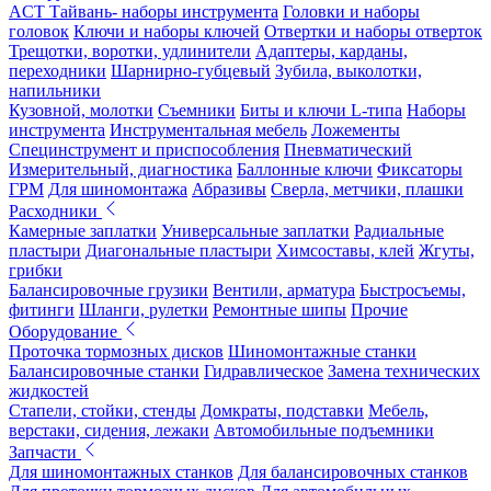
ACT Тайвань- наборы инструмента
Головки и наборы
головок
Ключи и наборы ключей
Отвертки и наборы отверток
Трещотки, воротки, удлинители
Адаптеры, карданы,
переходники
Шарнирно-губцевый
Зубила, выколотки,
напильники
Кузовной, молотки
Съемники
Биты и ключи L-типа
Наборы
инструмента
Инструментальная мебель
Ложементы
Специнструмент и приспособления
Пневматический
Измерительный, диагностика
Баллонные ключи
Фиксаторы
ГРМ
Для шиномонтажа
Абразивы
Сверла, метчики, плашки
Расходники
Камерные заплатки
Универсальные заплатки
Радиальные
пластыри
Диагональные пластыри
Химсоставы, клей
Жгуты,
грибки
Балансировочные грузики
Вентили, арматура
Быстросъемы,
фитинги
Шланги, рулетки
Ремонтные шипы
Прочие
Оборудование
Проточка тормозных дисков
Шиномонтажные станки
Балансировочные станки
Гидравлическое
Замена технических
жидкостей
Стапели, стойки, стенды
Домкраты, подставки
Мебель,
верстаки, сидения, лежаки
Автомобильные подъемники
Запчасти
Для шиномонтажных станков
Для балансировочных станков