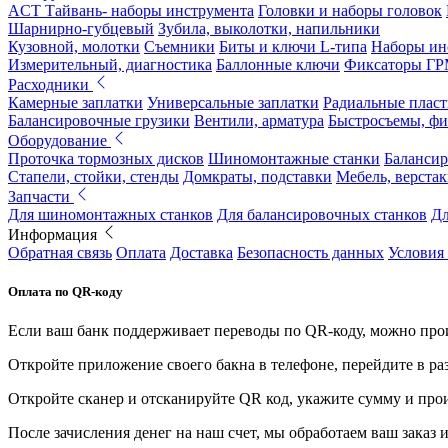
ACT Тайвань- наборы инструмента
Головки и наборы головок
Шарнирно-губцевый
Зубила, выколотки, напильники
Кузовной, молотки
Съемники
Биты и ключи L-типа
Наборы ин
Измерительный, диагностика
Баллонные ключи
Фиксаторы Г
Расходники
Камерные заплатки
Универсальные заплатки
Радиальные плас
Балансировочные грузики
Вентили, арматура
Быстросъемы, ф
Оборудование
Проточка тормозных дисков
Шиномонтажные станки
Балансир
Стапели, стойки, стенды
Домкраты, подставки
Мебель, верстак
Запчасти
Для шиномонтажных станков
Для балансировочных станков
Дл
Информация
Обратная связь
Оплата
Доставка
Безопасность данных
Условия
Оплата по QR-коду
Если ваш банк поддерживает переводы по QR-коду, можно прои
Откройте приложение своего бакна в телефоне, перейдите в ра
Откройте сканер и отсканируйте QR код, укажите сумму и про
После зачисления денег на наш счет, мы обработаем ваш заказ и