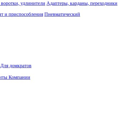
 воротки, удлинители
Адаптеры, карданы, переходники
т и приспособления
Пневматический
Для домкратов
иты Компании