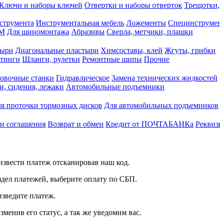
Ключи и наборы ключей
Отвертки и наборы отверток
Трещотки,
струмента
Инструментальная мебель
Ложементы
Специнструмен
РМ
Для шиномонтажа
Абразивы
Сверла, метчики, плашки
тыри
Диагональные пластыри
Химсоставы, клей
Жгуты, грибки
итинги
Шланги, рулетки
Ремонтные шипы
Прочие
овочные станки
Гидравлическое
Замена технических жидкостей
и, сидения, лежаки
Автомобильные подъемники
я проточки тормозных дисков
Для автомобильных подъемников
 и соглашения
Возврат и обмен
Кредит от ПОЧТАБАНКа
Реквиз
звести платеж отсканировав наш код.
здел платежей, выберите оплату по СБП.
изведите платеж.
зменив его статус, а так же уведомим вас.