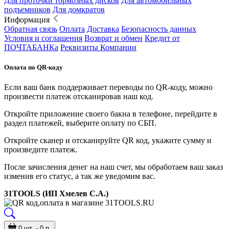
Для проточки тормозных дисков
Для автомобильных
подъемников
Для домкратов
Информация
Обратная связь
Оплата
Доставка
Безопасность данных
Условия и соглашения
Возврат и обмен
Кредит от
ПОЧТАБАНКа
Реквизиты Компании
Оплата по QR-коду
Если ваш банк поддерживает переводы по QR-коду, можно
произвести платеж отсканировав наш код.
Откройте приложение своего бакна в телефоне, перейдите в
раздел платежей, выберите оплату по СБП.
Откройте сканер и отсканируйте QR код, укажите сумму и
произведите платеж.
После зачисления денег на наш счет, мы обработаем ваш заказ
изменив его статус, а так же уведомим вас.
31TOOLS (ИП Хмелев С.А.)
0 шт. - 0 р.