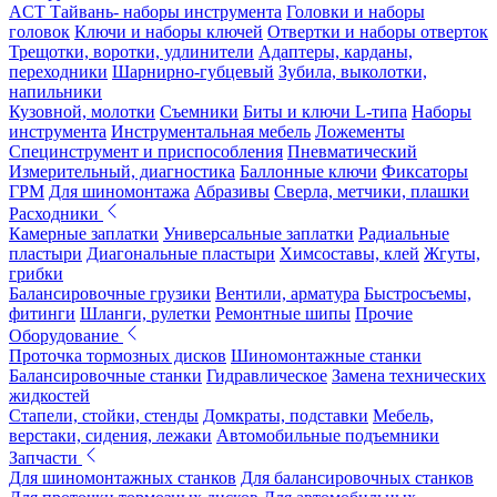
ACT Тайвань- наборы инструмента
Головки и наборы
головок
Ключи и наборы ключей
Отвертки и наборы отверток
Трещотки, воротки, удлинители
Адаптеры, карданы,
переходники
Шарнирно-губцевый
Зубила, выколотки,
напильники
Кузовной, молотки
Съемники
Биты и ключи L-типа
Наборы
инструмента
Инструментальная мебель
Ложементы
Специнструмент и приспособления
Пневматический
Измерительный, диагностика
Баллонные ключи
Фиксаторы
ГРМ
Для шиномонтажа
Абразивы
Сверла, метчики, плашки
Расходники
Камерные заплатки
Универсальные заплатки
Радиальные
пластыри
Диагональные пластыри
Химсоставы, клей
Жгуты,
грибки
Балансировочные грузики
Вентили, арматура
Быстросъемы,
фитинги
Шланги, рулетки
Ремонтные шипы
Прочие
Оборудование
Проточка тормозных дисков
Шиномонтажные станки
Балансировочные станки
Гидравлическое
Замена технических
жидкостей
Стапели, стойки, стенды
Домкраты, подставки
Мебель,
верстаки, сидения, лежаки
Автомобильные подъемники
Запчасти
Для шиномонтажных станков
Для балансировочных станков